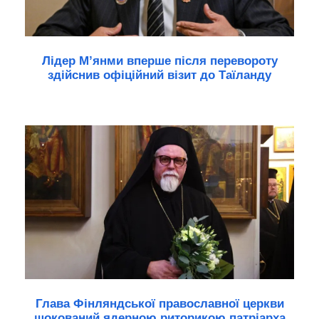
Лідер М’янми вперше після перевороту
здійснив офіційний візит до Таїланду
Глава Фінляндської православної церкви
шокований ядерною риторикою патріарха