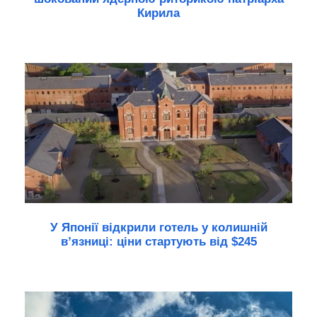
Кирила
У Японії відкрили готель у колишній
в’язниці: ціни стартують від $245