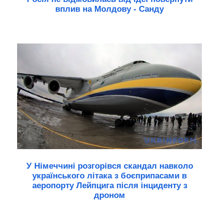
вплив на Молдову - Санду
У Німеччині розгорівся скандал навколо
українського літака з боєприпасами в
аеропорту Лейпцига після інциденту з
дроном