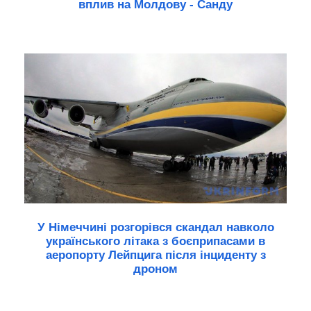
вплив на Молдову - Санду
У Німеччині розгорівся скандал навколо
українського літака з боєприпасами в
аеропорту Лейпцига після інциденту з
дроном