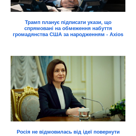
Трамп планує підписати укази, що
спрямовані на обмеження набуття
громадянства США за народженням - Axios
Росія не відмовилась від ідеї повернути