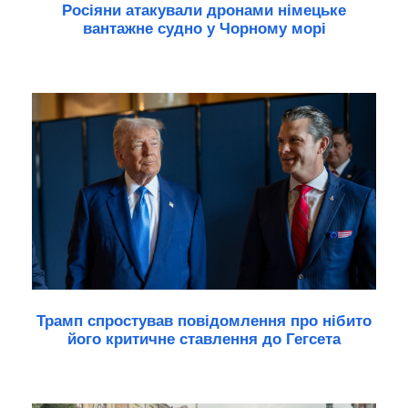
Росіяни атакували дронами німецьке
вантажне судно у Чорному морі
Трамп спростував повідомлення про нібито
його критичне ставлення до Гегсета