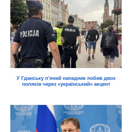
У Гданську п’яний нападник побив двох
поляків через «український» акцент