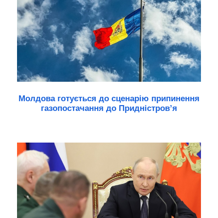
Молдова готується до сценарію припинення
газопостачання до Придністров’я