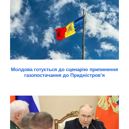
Молдова готується до сценарію припинення
газопостачання до Придністров’я