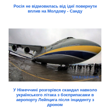
Росія не відмовилась від ідеї повернути
вплив на Молдову - Санду
У Німеччині розгорівся скандал навколо
українського літака з боєприпасами в
аеропорту Лейпцига після інциденту з
дроном