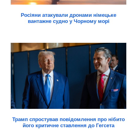
Росіяни атакували дронами німецьке
вантажне судно у Чорному морі
Трамп спростував повідомлення про нібито
його критичне ставлення до Гегсета