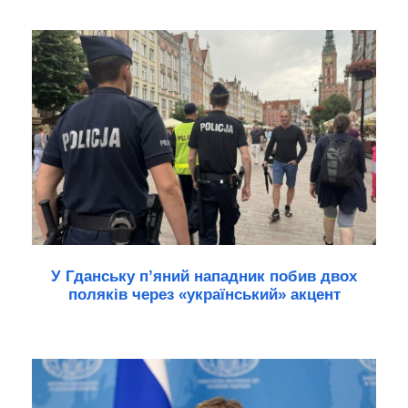
У Гданську п’яний нападник побив двох
поляків через «український» акцент