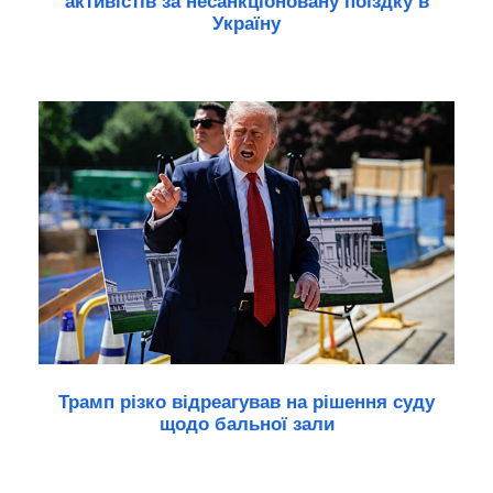
активістів за несанкціоновану поїздку в
Україну
Трамп різко відреагував на рішення суду
щодо бальної зали