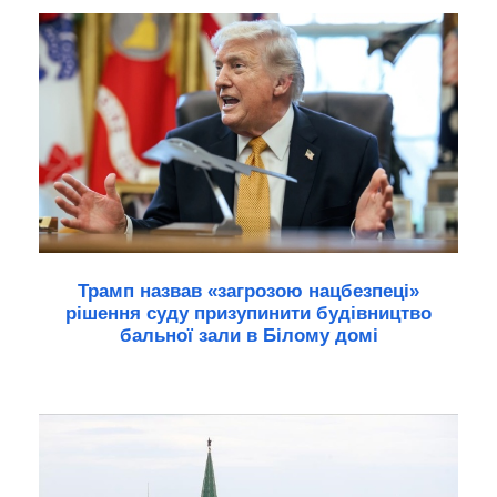
Трамп назвав «загрозою нацбезпеці»
рішення суду призупинити будівництво
бальної зали в Білому домі