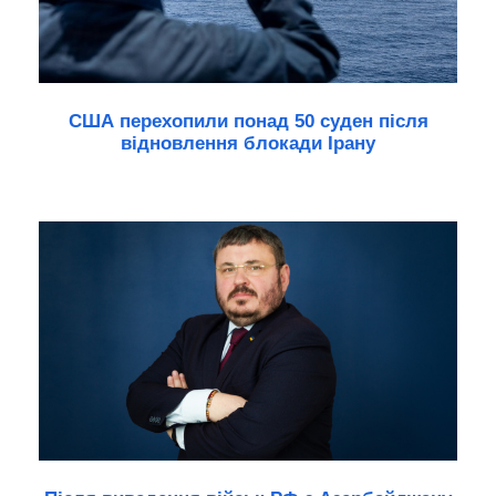
США перехопили понад 50 суден після
відновлення блокади Ірану