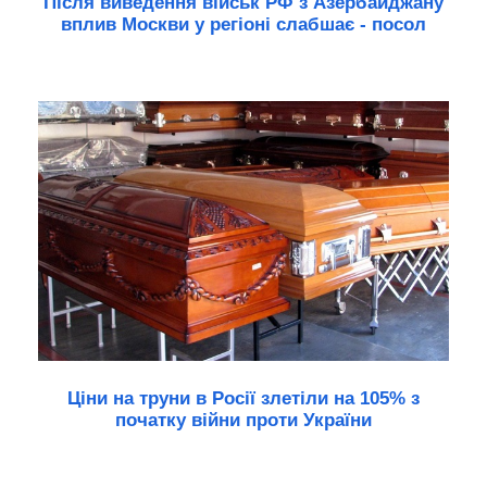
Після виведення військ РФ з Азербайджану
вплив Москви у регіоні слабшає - посол
Ціни на труни в Росії злетіли на 105% з
початку війни проти України