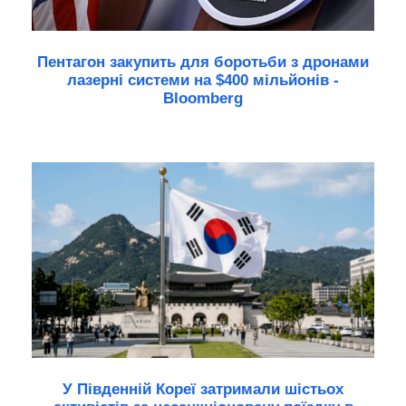
Пентагон закупить для боротьби з дронами
лазерні системи на $400 мільйонів -
Bloomberg
У Південній Кореї затримали шістьох