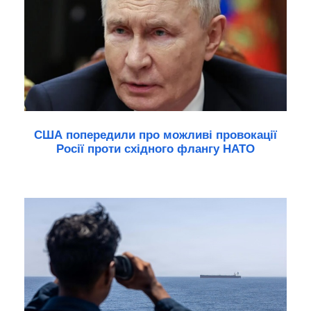
США попередили про можливі провокації
Росії проти східного флангу НАТО