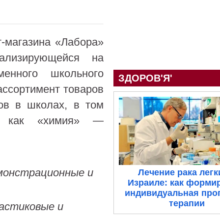
т-магазина «Лабора»
ализирующейся на
менного школьного
ЗДОРОВ'Я'
ассортимент товаров
ов в школах, в том
, как «химия» —
емонстрационные и
Лечение рака легк
Израиле: как форми
индивидуальная про
терапии
ластиковые и