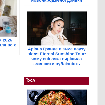
новонародженої доньки
я 2026
для всіх
Аріана Гранде візьме паузу
після Eternal Sunshine Tour:
чому співачка вирішила
зменшити публічність
ЇЖА