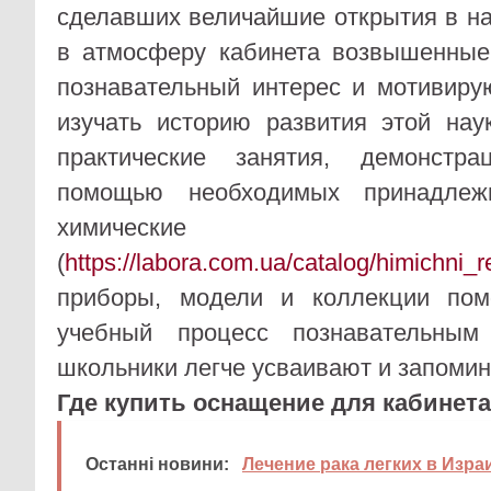
сделавших величайшие открытия в на
в атмосферу кабинета возвышенные
познавательный интерес и мотивиру
изучать историю развития этой нау
практические занятия, демонстр
помощью необходимых принадлежн
химические р
(
https://labora.com.ua/catalog/himichni_re
приборы, модели и коллекции пом
учебный процесс познавательным
школьники легче усваивают и запомин
Где купить оснащение для кабинет
Останні новини:
Лечение рака легких в Изра