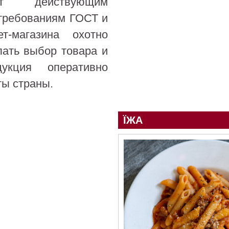
уют действующим
 требованиям ГОСТ и
-магазина охотно
лать выбор товара и
укция оперативно
ты страны.
ЇЖА