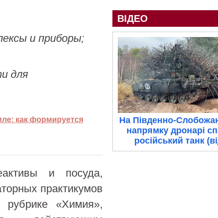
ВІДЕО
ексы и приборы;
и для
На Південно-Слобожа
иле: как формируется
напрямку дронарі с
російський танк (в
еактивы и посуда,
аторных практикумов
в рубрике «Химия»,