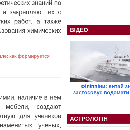
етических знаний по
 и закрепляют их с
ких работ, а также
ВІДЕО
ьзования химических
иле: как формируется
Філіппіни: Китай з
застосовує водомети 
имии, наличие в нем
и мебели, создают
ртную для учеников
АСТРОЛОГІЯ
наменитых ученых,