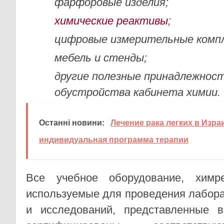
фарфоровые изделия;
химические реактивы
;
цифровые измерительные компл
мебель и стенды;
другие полезные принадлежност
обустройства кабинета химии.
Останні новини:
Лечение рака легких в Изра
индивидуальная программа терапии
Все учебное оборудование, химр
используемые для проведения лабор
и исследований, представленные 