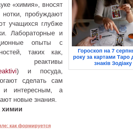
уке «химия», вносят
 нотки, пробуждают
ют учащихся глубже
ки. Лабораторные и
ационные опыты с
Гороскоп на 7 серпн
остей, таких как,
року за картами Таро 
еактивы
знаків Зодіаку
aktivi
) и посуда,
огают сделать сам
 и интересным, а
ают новые знания.
а химии
иле: как формируется