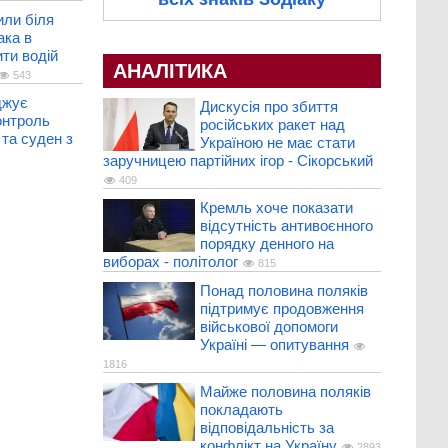
или біля
ака в
ити водій
АНАЛІТИКА
543
джує
Дискусія про збиття
онтроль
російських ракет над
 та суден з
Україною не має стати
заручницею партійних ігор - Сікорський
409
Кремль хоче показати
відсутність антивоєнного
порядку денного на
виборах - політолог
815
Понад половина поляків
підтримує продовження
військової допомоги
Україні — опитування
1816
Майже половина поляків
покладають
відповідальність за
конфлікт на Україну
2893