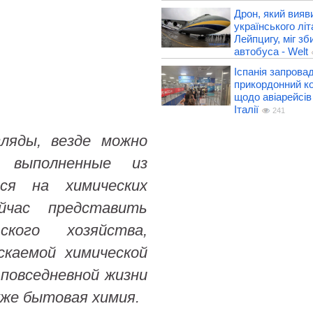
Дрон, який вияв
українського літ
Лейпцигу, міг зб
автобуса - Welt
Іспанія запрова
прикордонний к
щодо авіарейсів
Італії
241
ляды, везде можно
 выполненные из
ся на химических
йчас представить
ского хозяйства,
скаемой химической
повседневной жизни
кже бытовая химия.