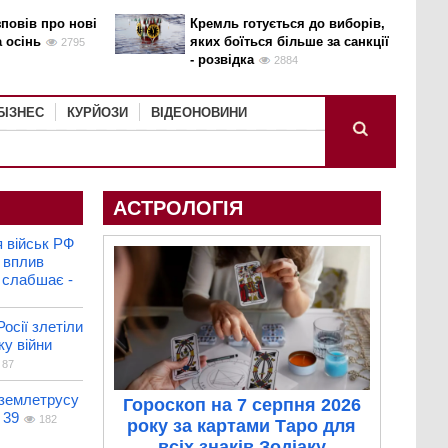
повів про нові
Кремль готується до виборів,
а осінь
яких боїться більше за санкції
2795
- розвідка
2884
БІЗНЕС
КУРЙОЗИ
ВІДЕОНОВИНИ
АСТРОЛОГІЯ
 військ РФ
 вплив
і слабшає -
Росії злетіли
ку війни
87
 землетрусу
Гороскоп на 7 серпня 2026
 39
182
року за картами Таро для
всіх знаків Зодіаку