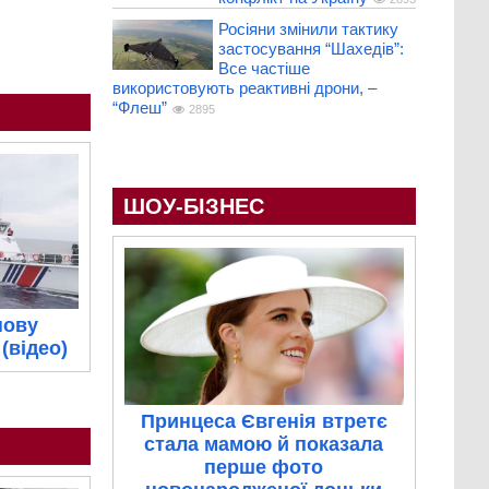
Росіяни змінили тактику
застосування “Шахедів”:
Все частіше
використовують реактивні дрони, –
“Флеш”
2895
ШОУ-БІЗНЕС
нову
(відео)
Принцеса Євгенія втретє
стала мамою й показала
перше фото