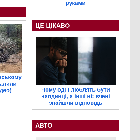
руками
ЦЕ ЦІКАВО
нському
палили
Чому одні люблять бути
ідео)
наодинці, а інші ні: вчені
знайшли відповідь
АВТО