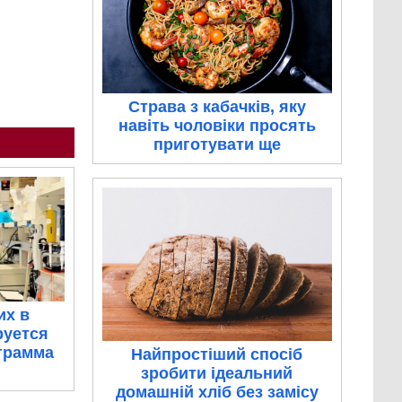
Страва з кабачків, яку
навіть чоловіки просять
приготувати ще
их в
руется
грамма
Найпростіший спосіб
зробити ідеальний
домашній хліб без замісу