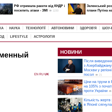
РФ отримала ракети від КНДР і
Зеленський роз
посилить атаки - ЗМІ
плани Путіна н
1150
КА
НАУКА
ТЕХНОЛОГІЇ
АВТОНОВИНИ
ЗДОРОВ'Я
ШОУ-
РОД
LIFESTYLE
АСТРОЛОГІЯ
НОВИНИ
еменный
Після виведення
з Азербайджану
Москви у регіон
посол
EN
RU
UK
21
Ціни на труни в 
на 105% з почат
проти України
Кількість жертв
в Японії сягнула