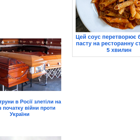
Цей соус перетворює 
пасту на ресторанну с
5 хвилин
труни в Росії злетіли на
з початку війни проти
України