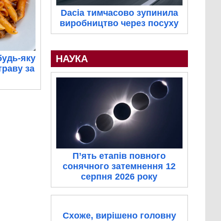
Dacia тимчасово зупинила
виробництво через посуху
НАУКА
будь-яку
траву за
П’ять етапів повного
сонячного затемнення 12
серпня 2026 року
Схоже, вирішено головну