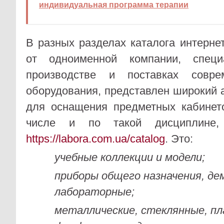
индивидуальная программа терапии
В разных разделах каталога интерне
от одноименной компании, специ
производстве и поставках совре
оборудования, представлен широкий 
для оснащения предметных кабинет
числе и по такой дисциплине
https://labora.com.ua/catalog
. Это:
учебные коллекции и модели;
приборы общего назначения, д
лабораторные;
металлические, стеклянные, п