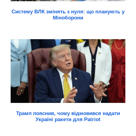
Систему ВЛК змінять з нуля: що планують у
Міноборони
Трамп пояснив, чому відмовився надати
Україні ракети для Patriot