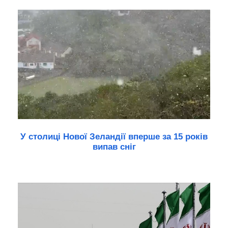
У столиці Нової Зеландії вперше за 15 років
випав сніг