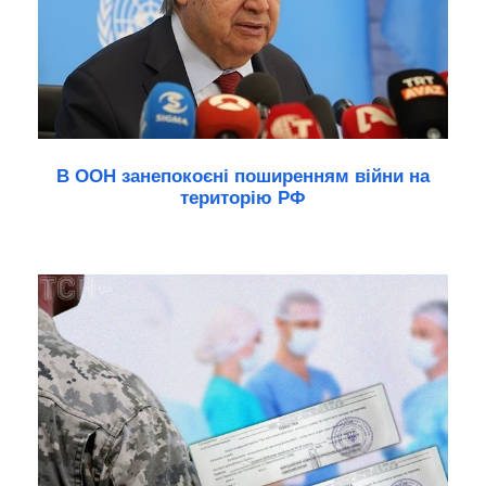
В ООН занепокоєні поширенням війни на
територію РФ