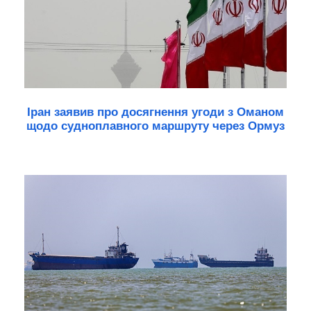
Іран заявив про досягнення угоди з Оманом
щодо судноплавного маршруту через Ормуз