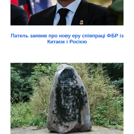
Патель заявив про нову еру співпраці ФБР із
Китаєм і Росією