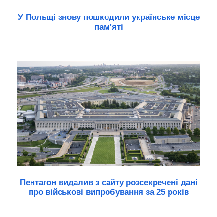
У Польщі знову пошкодили українське місце
пам'яті
Пентагон видалив з сайту розсекречені дані
про військові випробування за 25 років