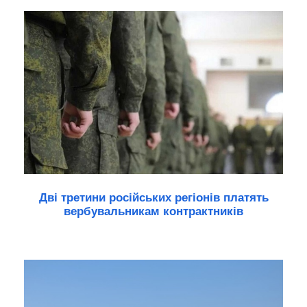
Дві третини російських регіонів платять
вербувальникам контрактників