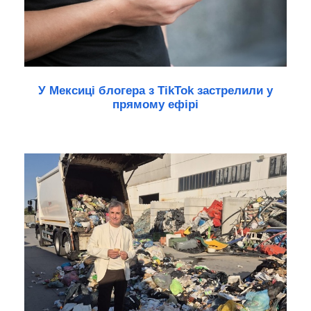
У Мексиці блогера з TikTok застрелили у
прямому ефірі