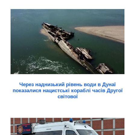
Через наднизький рівень води в Дунаї
показалися нацистські кораблі часів Другої
світової