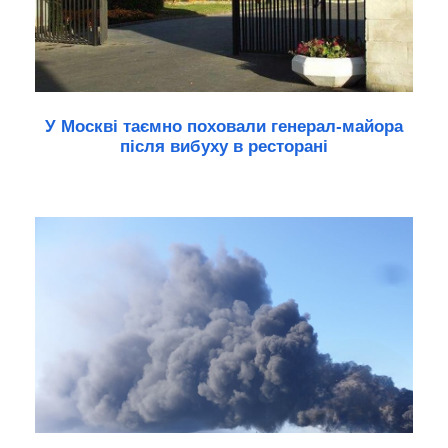
У Москві таємно поховали генерал-майора
після вибуху в ресторані