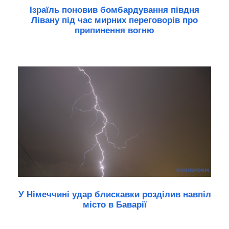
Ізраїль поновив бомбардування півдня
Лівану під час мирних переговорів про
припинення вогню
У Німеччині удар блискавки розділив навпіл
місто в Баварії