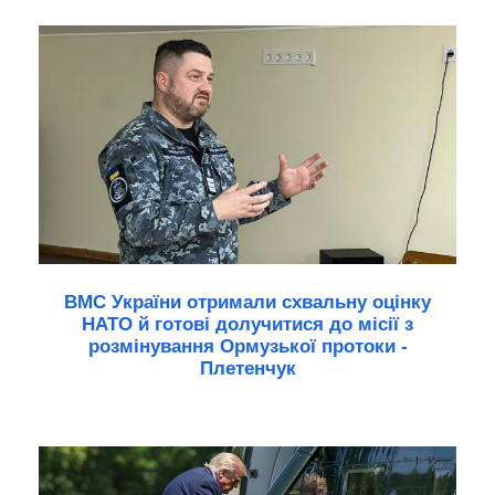
ВМС України отримали схвальну оцінку
НАТО й готові долучитися до місії з
розмінування Ормузької протоки -
Плетенчук