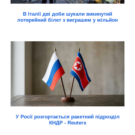
В Італії дві доби шукали викинутий
лотерейний білет з виграшем у мільйон
У Росії розгортається ракетний підрозділ
КНДР - Reuters