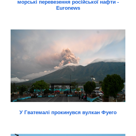
морські перевезення російської нафти -
Euronews
У Гватемалі прокинувся вулкан Фуего