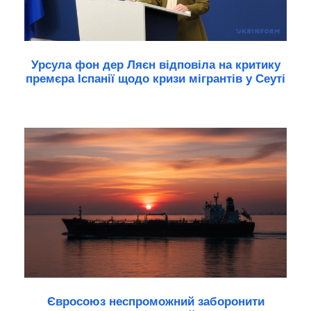
Урсула фон дер Ляєн відповіла на критику
премєра Іспанії щодо кризи мігрантів у Сеуті
Євросоюз неспроможний заборонити