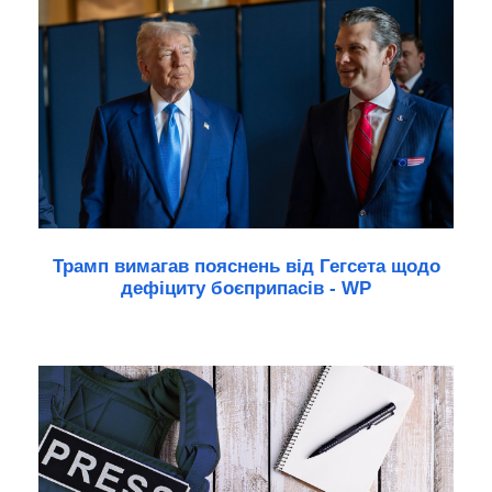
Трамп вимагав пояснень від Гегсета щодо
дефіциту боєприпасів - WP