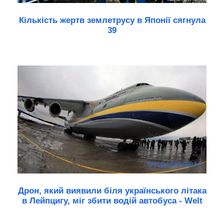
Кількість жертв землетрусу в Японії сягнула
39
Дрон, який виявили біля українського літака
в Лейпцигу, міг збити водій автобуса - Welt