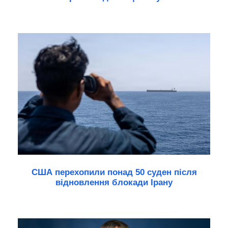
США перехопили понад 50 суден після
відновлення блокади Ірану