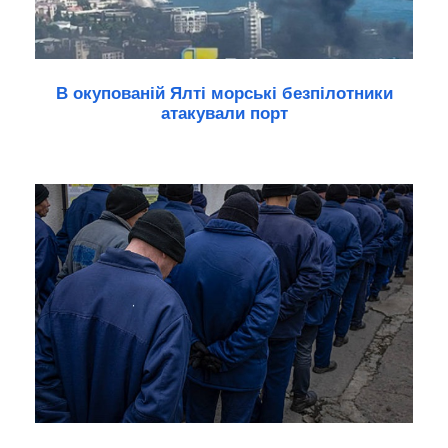
В окупованій Ялті морські безпілотники
атакували порт