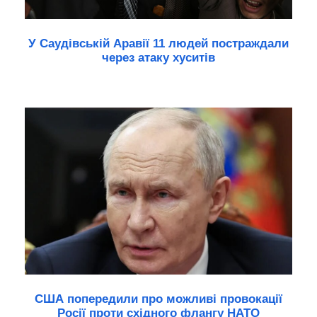
У Саудівській Аравії 11 людей постраждали
через атаку хуситів
США попередили про можливі провокації
Росії проти східного флангу НАТО