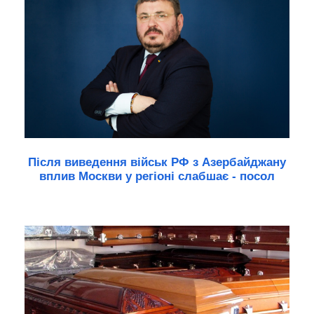
Після виведення військ РФ з Азербайджану
вплив Москви у регіоні слабшає - посол