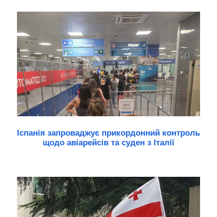
Іспанія запроваджує прикордонний контроль
щодо авіарейсів та суден з Італії