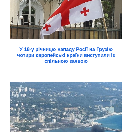
У 18-у річницю нападу Росії на Грузію
чотири європейські країни виступили із
спільною заявою