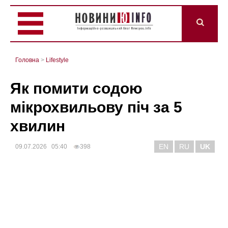
Головна
>
Lifestyle
Як помити содою
мікрохвильову піч за 5
хвилин
EN
RU
UK
09.07.2026 05:40
398