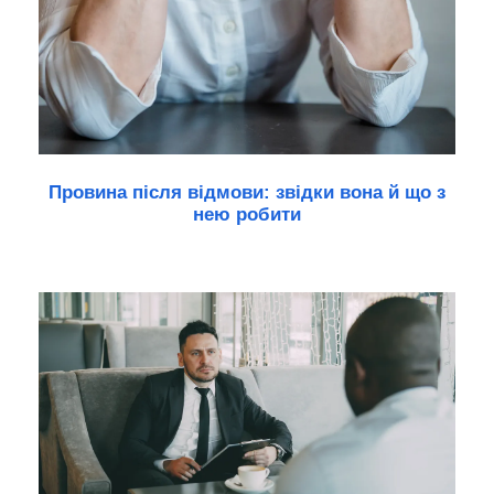
Провина після відмови: звідки вона й що з
нею робити