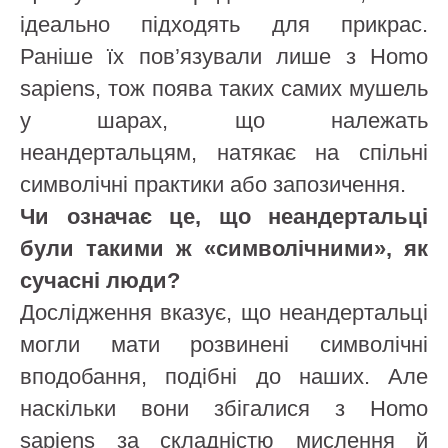
ідеально підходять для прикрас.
Раніше їх пов’язували лише з Homo
sapiens, тож поява таких самих мушель
у шарах, що належать
неандертальцям, натякає на спільні
символічні практики або запозичення.
Чи означає це, що неандертальці
були такими ж «символічними», як
сучасні люди?
Дослідження вказує, що неандертальці
могли мати розвинені символічні
вподобання, подібні до наших. Але
наскільки вони збігалися з Homo
sapiens за складністю мислення й