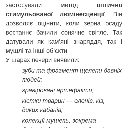
застосували метод
оптично
стимульованої люмінесценції
. Він
дозволяє оцінити, коли зерна осаду
востаннє бачили сонячне світло. Так
датували як кам’яні знаряддя, так і
мушлі та інші об’єкти.
У шарах печери виявили:
зуби та фрагмент щелепи давніх
людей;
гравіровані артефакти;
кістки тварин — оленів, кіз,
диких кабанів;
колекції мушель, зокрема