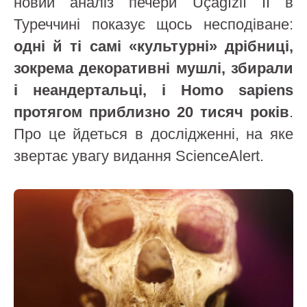
новий аналіз печери Üçağızlı II в
Туреччині показує щось несподіване:
одні й ті самі «культурні» дрібниці,
зокрема декоративні мушлі, збирали
і неандертальці, і Homo sapiens
протягом приблизно 20 тисяч років
.
Про це йдеться в дослідженні, на яке
звертає увагу видання ScienceAlert.