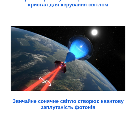
кристал для керування світлом
Звичайне сонячне світло створює квантову
заплутаність фотонів