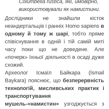
Columbella rustica, які, ймовірно,
використовували як намистини.
Дослідники не знайшли кісток
неандертальців і ранніх Homo sapiens
в
одному й тому ж шарі
, тобто пряме
співіснування в одній і тій самій миті
часу поки що не доведене. Але
«почерк» їхньої діяльності в осаді дуже
схожий.
Археолог Ісмаїл Байкара (İsmail
Baykara) пояснює, що
безперервність
технологій, мисливських практик і
транспортування
мушель-«намистин»
узгоджується з