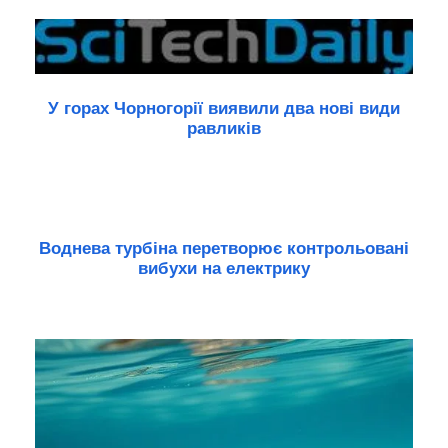
У горах Чорногорії виявили два нові види
равликів
Воднева турбіна перетворює контрольовані
вибухи на електрику