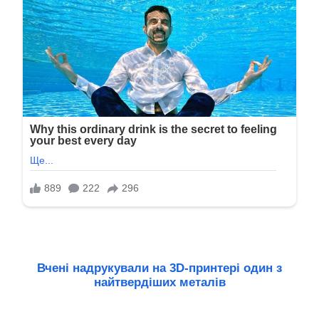
Вчені надрукували на 3D-принтері один з
найтвердіших металів