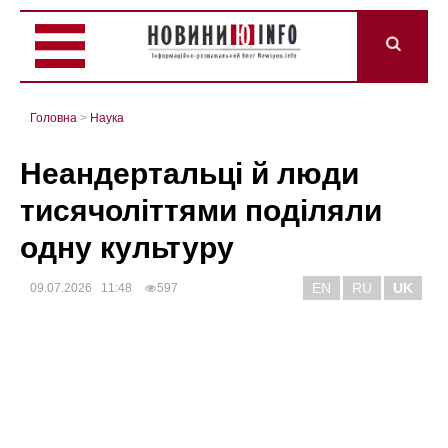
Головна
>
Наука
Неандертальці й люди
тисячоліттями поділяли
одну культуру
EN
RU
UK
09.07.2026 11:48
597