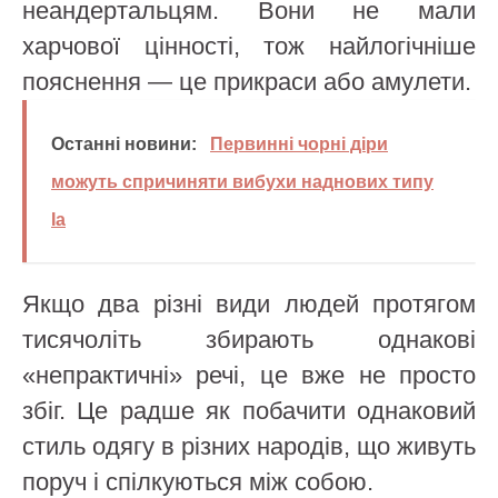
неандертальцям. Вони не мали
харчової цінності, тож найлогічніше
пояснення — це прикраси або амулети.
Останні новини:
Первинні чорні діри
можуть спричиняти вибухи наднових типу
Ia
Якщо два різні види людей протягом
тисячоліть збирають однакові
«непрактичні» речі, це вже не просто
збіг. Це радше як побачити однаковий
стиль одягу в різних народів, що живуть
поруч і спілкуються між собою.