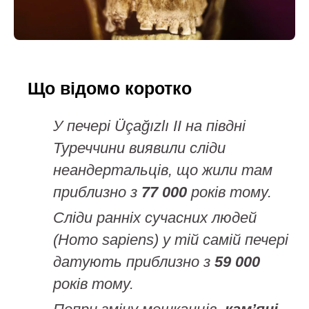
Що відомо коротко
У печері Üçağızlı II на півдні
Туреччини виявили сліди
неандертальців, що жили там
приблизно з
77 000
років тому.
Сліди ранніх сучасних людей
(Homo sapiens) у тій самій печері
датують приблизно з
59 000
років тому.