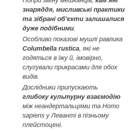
Попри зміну мешканців,
кам’яні
знаряддя, мисливські практики
та зібрані об’єкти залишалися
дуже подібними
.
Особливо показові мушлі равлика
Columbella rustica
, які не
годяться в їжу й, імовірно,
слугували прикрасами для обох
видів.
Дослідники припускають
глибоку культурну взаємодію
між неандертальцями та Homo
sapiens у Леванті в пізньому
плейстоцені.