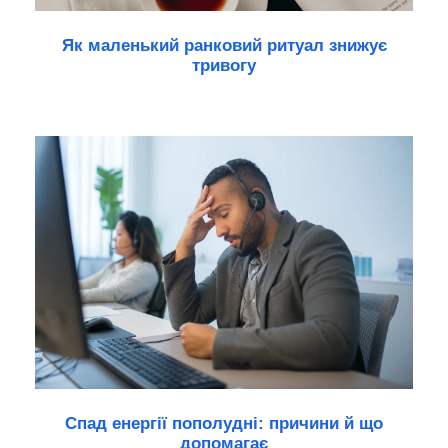
Як маленький ранковий ритуал знижує
тривогу
Спад енергії пополудні: причини й що
допомагає