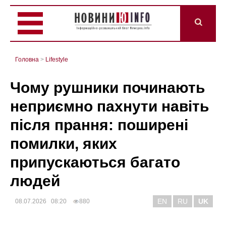
Головна
>
Lifestyle
Чому рушники починають
неприємно пахнути навіть
після прання: поширені
помилки, яких
припускаються багато
людей
EN
RU
UK
08.07.2026 08:20
880