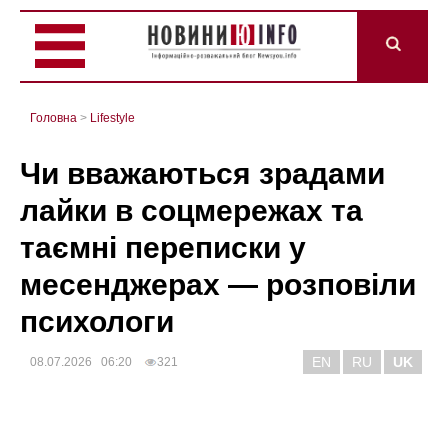
Головна
>
Lifestyle
Чи вважаються зрадами
лайки в соцмережах та
таємні переписки у
месенджерах — розповіли
психологи
EN
RU
UK
08.07.2026 06:20
321