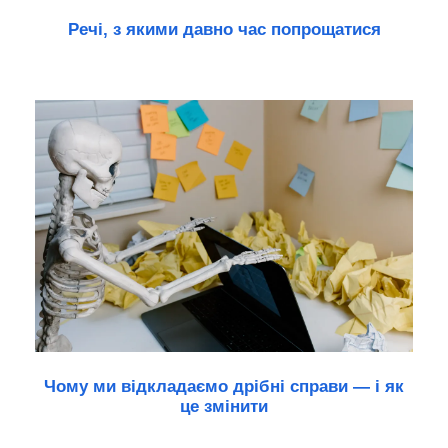
Речі, з якими давно час попрощатися
Чому ми відкладаємо дрібні справи — і як
це змінити