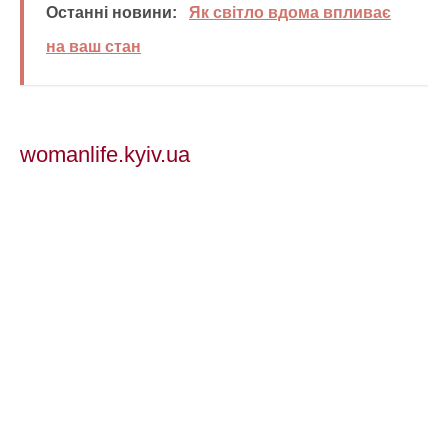
Останні новини:
Як світло вдома впливає
на ваш стан
womanlife.kyiv.ua