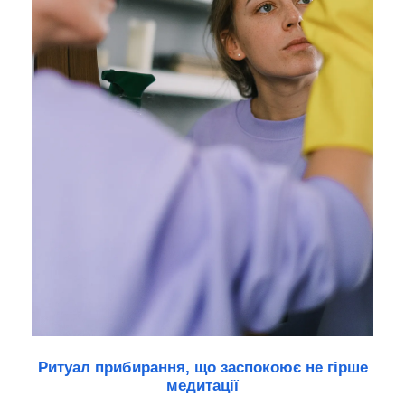
Ритуал прибирання, що заспокоює не гірше
медитації