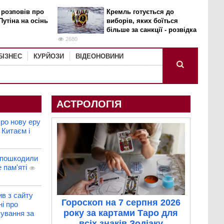
 розповів про
Кремль готується до
Путіна на осінь
виборів, яких боїться
більше за санкції - розвідка
2680
БІЗНЕС
КУРЙОЗИ
ВІДЕОНОВИНИ
АСТРОЛОГІЯ
ро нову еру
 Китаєм і
 пошкодили
 пам'яті
в з сайту
Гороскоп на 7 серпня 2026
ні про
року за картами Таро для
бування за
всіх знаків Зодіаку