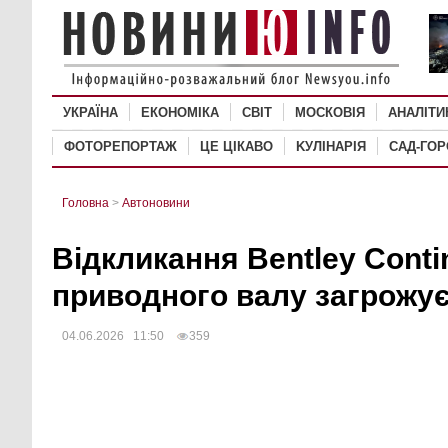
УКРАЇНА
ЕКОНОМІКА
СВІТ
MОСКОВІЯ
АНАЛІТИ
ФОТОРЕПОРТАЖ
ЦЕ ЦІКАВО
KУЛІНАРІЯ
САД-ГО
Головна
>
Автоновини
Відкликання Bentley Conti
приводного валу загрожує
04.06.2026 11:50
359