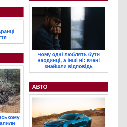
вранці
ття
Чому одні люблять бути
наодинці, а інші ні: вчені
знайшли відповідь
АВТО
нському
палили