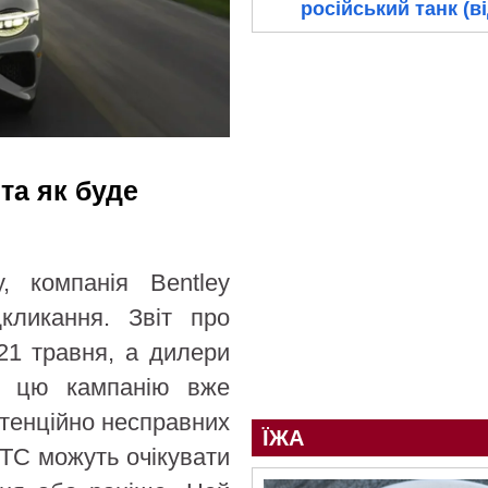
російський танк (в
 та як буде
, компанія Bentley
дкликання. Звіт про
21 травня, а дилери
ро цю кампанію вже
отенційно несправних
ЇЖА
 GTC можуть очікувати