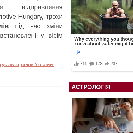
е відправлення
otive Hungary, трохи
лів
під час зміни
встановлені у вісім
ує авторинок України:
АСТРОЛОГІЯ