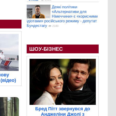
Деякі політики
«Альтернативи для
Німеччини» є «корисними
ідіотами» російського режиму - депутат
Бундестагу
2180
ШОУ-БІЗНЕС
нову
(відео)
Бред Пітт звернувся до
Анджеліни Джолі з