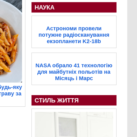
НАУКА
Астрономи провели
потужне радіосканування
екзопланети K2-18b
NASA обрало 41 технологію
для майбутніх польотів на
Місяць і Марс
будь-яку
траву за
СТИЛЬ ЖИТТЯ