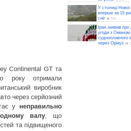
У столиці Нової
вперше за 15 ро
сніг
314
Іран заявив про
угоди з Оманом
судноплавного 
через Ормуз
3
ey Continental GT та
го року отримали
ританський виробник
 авто через серйозний
ягає у
неправильно
водному валу
, що
стей та підвищеного