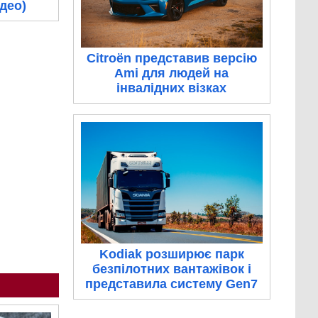
ідео)
Citroën представив версію
Ami для людей на
інвалідних візках
Kodiak розширює парк
безпілотних вантажівок і
представила систему Gen7