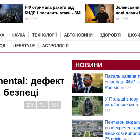
РФ отримала ракети від
Зеленський
КНДР і посилить атаки - ЗМІ
нові плани 
1008
2635
КА
НАУКА
ТЕХНОЛОГІЇ
АВТОНОВИНИ
ЗДОРОВ'Я
ШОУ-
РОД
LIFESTYLE
АСТРОЛОГІЯ
НОВИНИ
Патель заявив п
nental: дефект
співпраці ФБР із
Росією
335
 безпеці
У Польщі знову
українське місце
EN
RU
UK
217
Пентагон видали
розсекречені да
військові випро
25 років
263