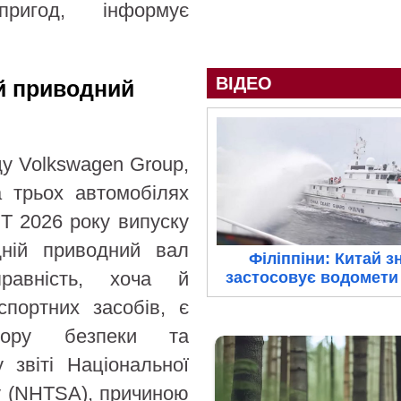
пригод, інформує
ВІДЕО
й приводний
ду Volkswagen Group,
а трьох автомобілях
GT 2026 року випуску
дній приводний вал
Філіппіни: Китай з
равність, хоча й
застосовує водомети 
спортних засобів, є
ору безпеки та
 звіті Національної
ху (NHTSA), причиною