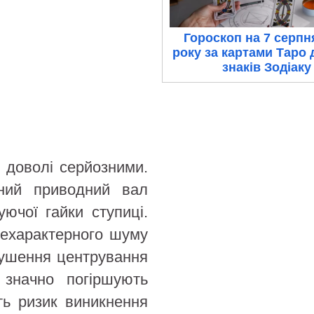
Гороскоп на 7 серпн
року за картами Таро 
знаків Зодіаку
 доволі серйозними.
ьний приводний вал
ючої гайки ступиці.
нехарактерного шуму
орушення центрування
 значно погіршують
ть ризик виникнення