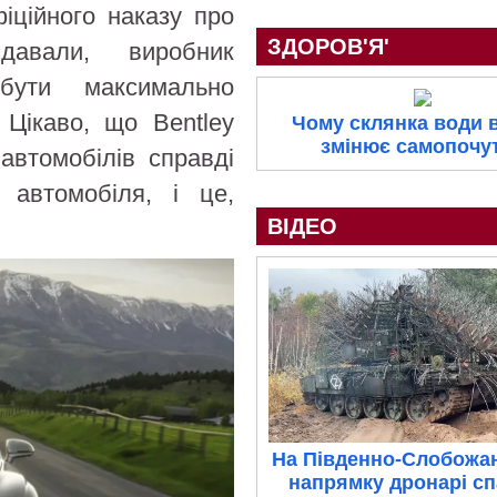
фіційного наказу про
ЗДОРОВ'Я'
давали, виробник
бути максимально
Цікаво, що Bentley
Чому склянка води 
змінює самопочу
втомобілів справді
 автомобіля, і це,
ВІДЕО
На Південно-Слобожа
напрямку дронарі с