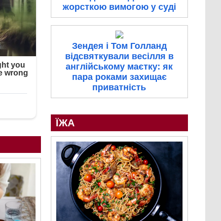
жорсткою вимогою у суді
Зендея і Том Голланд
відсвяткували весілля в
англійському маєтку: як
пара роками захищає
приватність
ЇЖА