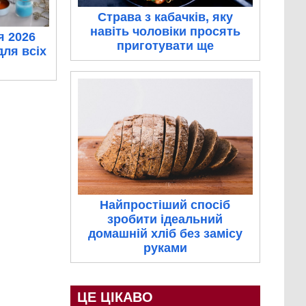
Страва з кабачків, яку
навіть чоловіки просять
я 2026
приготувати ще
для всіх
Найпростіший спосіб
зробити ідеальний
домашній хліб без замісу
руками
ЦЕ ЦІКАВО