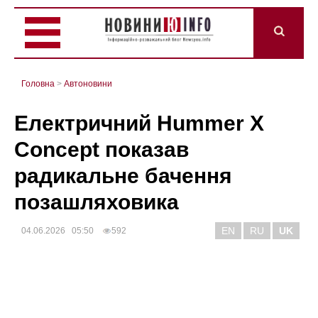
Головна
>
Автоновини
Електричний Hummer X
Concept показав
радикальне бачення
позашляховика
EN
RU
UK
04.06.2026 05:50
592