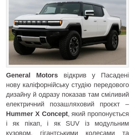
General Motors
відкрив у Пасадені
нову каліфорнійську студію передового
дизайну й одразу показав там сміливий
електричний позашляховий проєкт –
Hummer X Concept
, який пропонується
і як пікап, і як SUV із модульним
кузовом, гігантськими колесами та