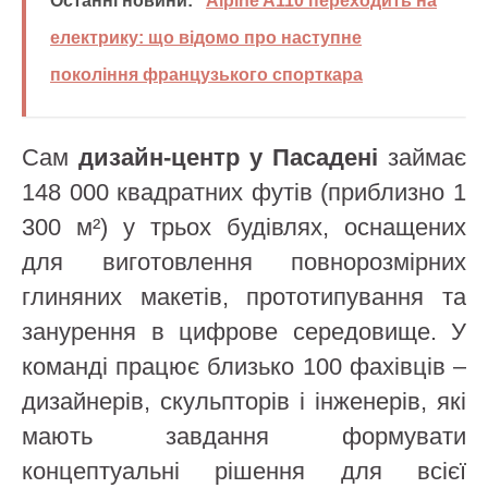
Останні новини:
Alpine A110 переходить на
електрику: що відомо про наступне
покоління французького спорткара
Сам
дизайн-центр у Пасадені
займає
148 000 квадратних футів (приблизно 1
300 м²) у трьох будівлях, оснащених
для виготовлення повнорозмірних
глиняних макетів, прототипування та
занурення в цифрове середовище. У
команді працює близько 100 фахівців –
дизайнерів, скульпторів і інженерів, які
мають завдання формувати
концептуальні рішення для всієї