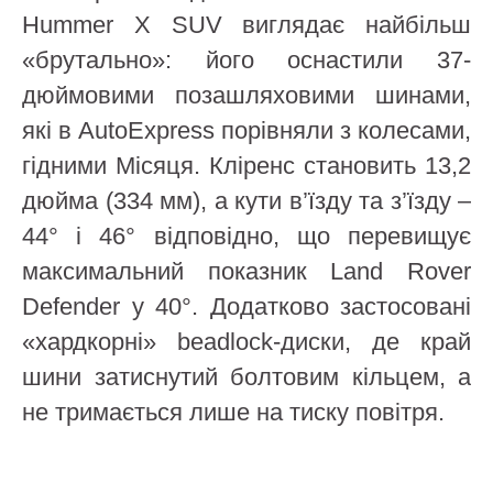
Hummer X SUV виглядає найбільш
«брутально»: його оснастили 37-
дюймовими позашляховими шинами,
які в AutoExpress порівняли з колесами,
гідними Місяця. Кліренс становить 13,2
дюйма (334 мм), а кути в’їзду та з’їзду –
44° і 46° відповідно, що перевищує
максимальний показник Land Rover
Defender у 40°. Додатково застосовані
«хардкорні» beadlock-диски, де край
шини затиснутий болтовим кільцем, а
не тримається лише на тиску повітря.