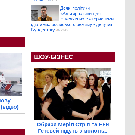
Деякі політики
«Альтернативи для
Німеччини» є «корисними
ідіотами» російського режиму - депутат
Бундестагу
2145
ШОУ-БІЗНЕС
нову
(відео)
Образи Меріл Стріп та Енн
Гетевей підуть з молотка: