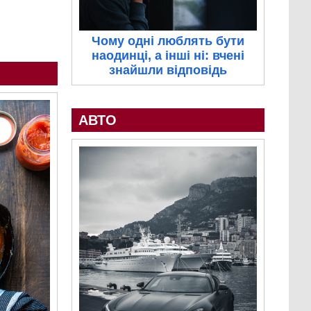
Чому одні люблять бути
наодинці, а інші ні: вчені
знайшли відповідь
АВТО