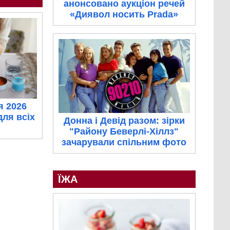
анонсовано аукціон речей
«Диявол носить Prada»
я 2026
для всіх
Донна і Девід разом: зірки
"Району Беверлі-Хіллз"
зачарували спільним фото
ЇЖА