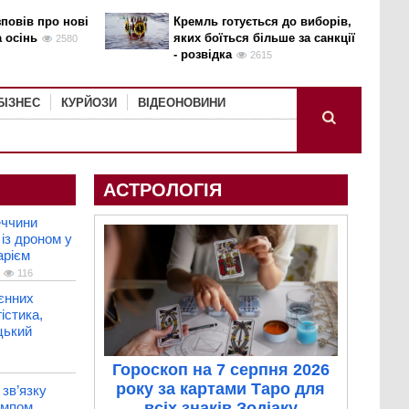
повів про нові
Кремль готується до виборів,
а осінь
яких боїться більше за санкції
2580
- розвідка
2615
БІЗНЕС
КУРЙОЗИ
ВІДЕОНОВИНИ
АСТРОЛОГІЯ
еччини
 із дроном у
арієм
116
єнних
істика,
цький
Гороскоп на 7 серпня 2026
року за картами Таро для
зв’язку
рампом
всіх знаків Зодіаку