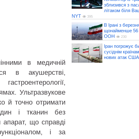
зблизився з па
літаком біля Ва
NYT
395
В Ірані з березн
щонайменше 56 
ООН
230
Іран погрожує б
сусіднім країнам
нових атак США
інними в медичній
ься в акушерстві,
 гастроентерології,
рямах. Ультразвукове
ко й точно отримати
судин і тканин без
и апарат, що справді
нкціоналом, і за