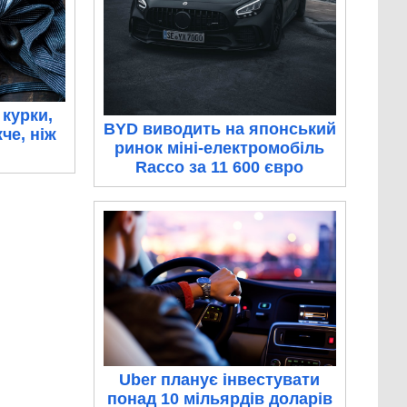
 курки,
BYD виводить на японський
че, ніж
ринок міні-електромобіль
Racco за 11 600 євро
Uber планує інвестувати
понад 10 мільярдів доларів