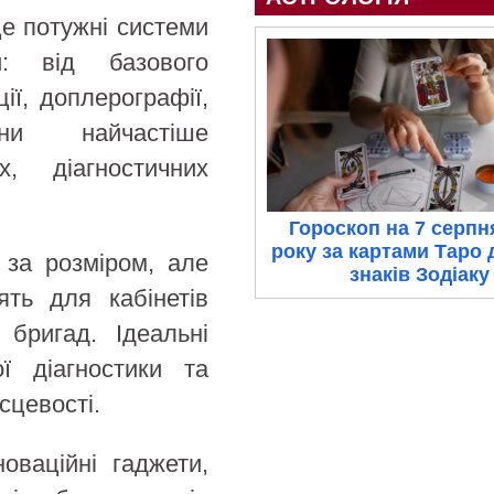
 потужні системи
: від базового
ії, доплерографії,
ни найчастіше
, діагностичних
Гороскоп на 7 серпн
року за картами Таро 
а розміром, але
знаків Зодіаку
ять для кабінетів
 бригад. Ідеальні
ої діагностики та
сцевості.
ваційні гаджети,