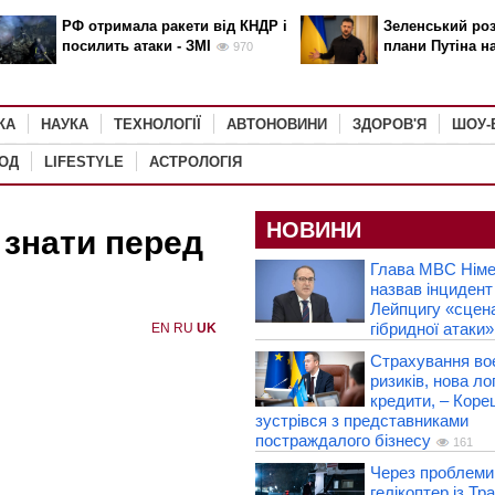
РФ отримала ракети від КНДР і
Зеленський роз
посилить атаки - ЗМІ
плани Путіна н
970
КА
НАУКА
ТЕХНОЛОГІЇ
АВТОНОВИНИ
ЗДОРОВ'Я
ШОУ-
РОД
LIFESTYLE
АСТРОЛОГІЯ
НОВИНИ
 знати перед
Глава МВС Нім
назвав інцидент
Лейпцигу «сцен
гібридної атаки»
EN
RU
UK
Страхування во
ризиків, нова лог
кредити, – Коре
зустрівся з представниками
постраждалого бізнесу
161
Через проблеми 
гелікоптер із Т