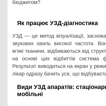
бюджетом?
Як працює УЗД-діагностика
УЗД — це метод візуалізації, заснов
звукових хвиль високої частоти. Во
м’які тканини, відбиваються від структу
на основі цих відбиттів система 
Результат виводиться на екран у реж
лікар одразу бачить усе, що відбуваєть
Види УЗД апаратів: стаціонарн
мобільні