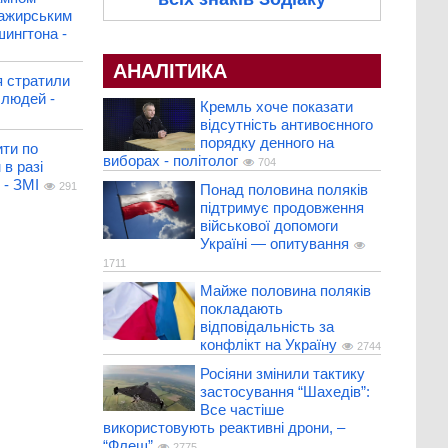
сажирським
шингтона -
АНАЛІТИКА
я стратили
людей -
Кремль хоче показати
відсутність антивоєнного
порядку денного на
ити по
виборах - політолог
704
 в разі
 - ЗМІ
291
Понад половина поляків
підтримує продовження
військової допомоги
Україні — опитування
1711
Майже половина поляків
покладають
відповідальність за
конфлікт на Україну
2744
Росіяни змінили тактику
застосування “Шахедів”:
Все частіше
використовують реактивні дрони, –
“Флеш”
2775