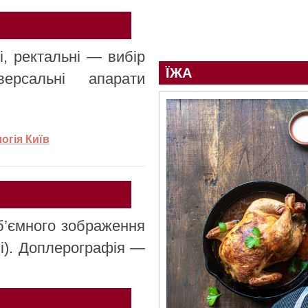
ні, ректальні — вибір
ЇЖА
версальні апарати
огія Київ
б’ємного зображення
ці). Доплерографія —