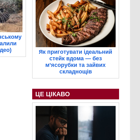
нському
палили
ідео)
Як приготувати ідеальний
стейк вдома — без
м’ясорубки та зайвих
складнощів
ЦЕ ЦІКАВО