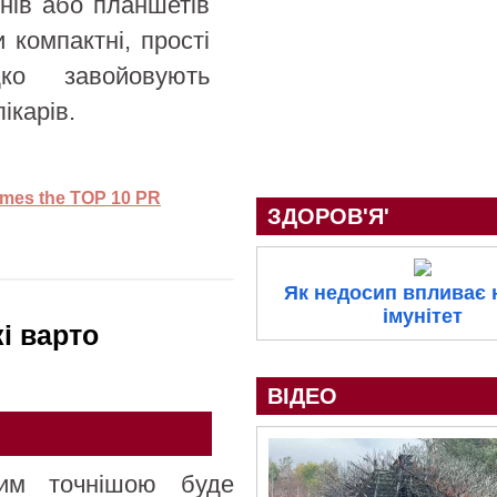
нів або планшетів
и компактні, прості
ко завойовують
ікарів.
ames the TOP 10 PR
ЗДОРОВ'Я'
Як недосип впливає 
імунітет
і варто
ВІДЕО
тим точнішою буде