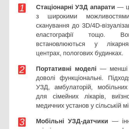
Стаціонарні УЗД апарати
— це
з широкими можливостями
сканування до 3D/4D-візуалізац
еластографії тощо. Во
встановлюються у лікарнях
центрах, пологових будинках.
Портативні моделі
— менші з
доволі функціональні. Підход
УЗД, амбулаторій, мобільних
для сімейних лікарів, виїзн
медичних установ у сільській мі
Мобільні УЗД-датчики
— інно