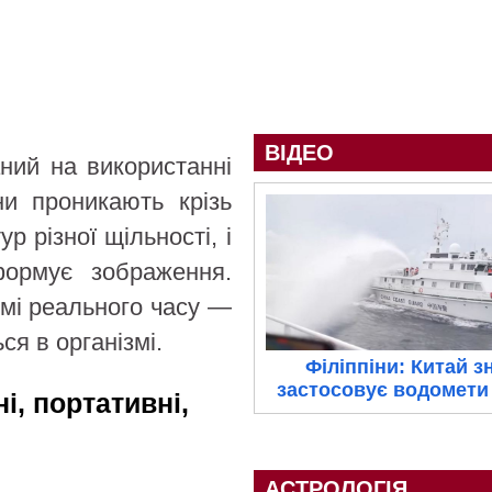
ВІДЕО
аний на використанні
ни проникають крізь
р різної щільності, і
формує зображення.
имі реального часу —
ся в організмі.
Філіппіни: Китай з
застосовує водомети 
і, портативні,
АСТРОЛОГІЯ