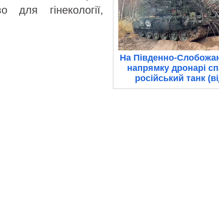
о для гінекології,
На Південно-Слобожа
напрямку дронарі с
російський танк (в