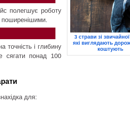
фейс полегшує роботу
і поширенішими.
3 страви зі звичайної
які виглядають дорож
а точність і глибину
коштують
е сягати понад 100
арати
нахідка для: