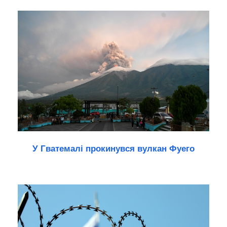
У Гватемалі прокинувся вулкан Фуего