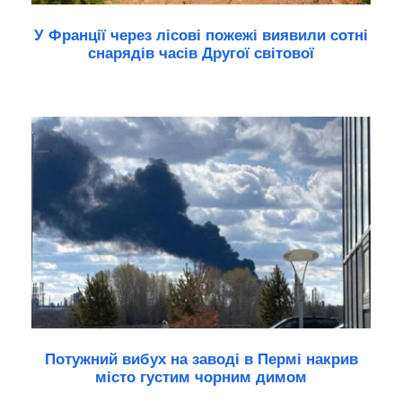
У Франції через лісові пожежі виявили сотні
снарядів часів Другої світової
Потужний вибух на заводі в Пермі накрив
місто густим чорним димом