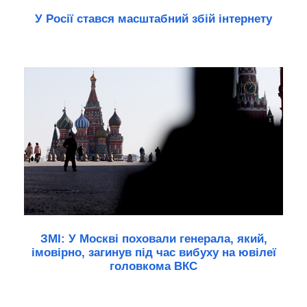
У Росії стався масштабний збій інтернету
ЗМІ: У Москві поховали генерала, який,
імовірно, загинув під час вибуху на ювілеї
головкома ВКС