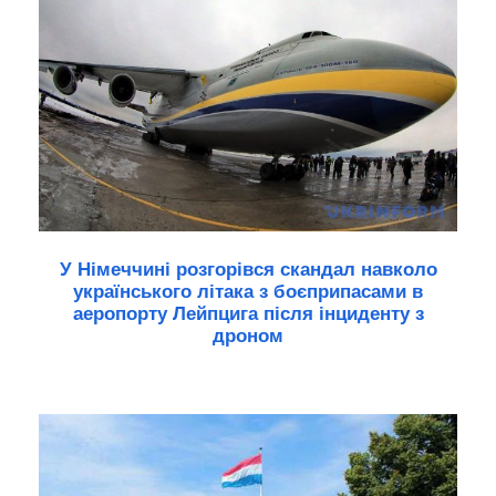
У Німеччині розгорівся скандал навколо
українського літака з боєприпасами в
аеропорту Лейпцига після інциденту з
дроном