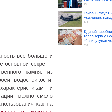
190
Тайвань готуєть
можливого напа
242
Єдиний виробни
телевізорів у Рос
збанкрутував че
337
хность все больше и
е основной секрет –
твенного камня, из
воей водостойкости,
характеристикам и
тации, можно смело
спользования как на
ешница из акрила в