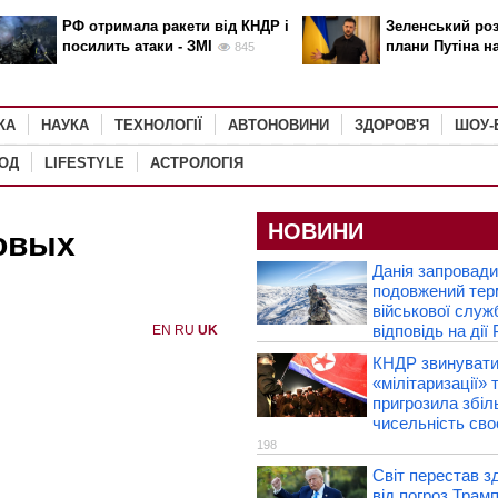
РФ отримала ракети від КНДР і
Зеленський роз
посилить атаки - ЗМІ
плани Путіна н
845
КА
НАУКА
ТЕХНОЛОГІЇ
АВТОНОВИНИ
ЗДОРОВ'Я
ШОУ-
РОД
LIFESTYLE
АСТРОЛОГІЯ
НОВИНИ
ловых
Данія запровад
подовжений тер
військової служ
відповідь на дії
EN
RU
UK
КНДР звинувати
«мілітаризації» 
пригрозила збі
чисельність своє
198
Світ перестав з
від погроз Трам