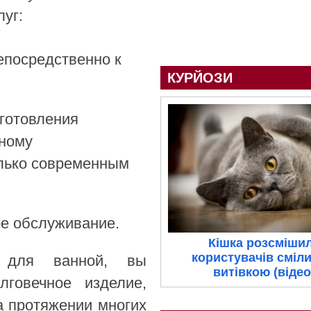
уг:
епосредственно к
КУРЙОЗИ
зготовления
чному
олько современным
ое обслуживание.
Кішка розсміши
користувачів сміл
 для ванной, вы
витівкою (відео
лговечное изделие,
а протяжении многих