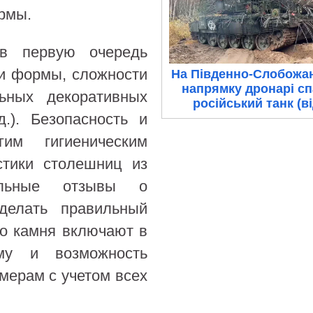
рмы.
в первую очередь
ти формы, сложности
На Південно-Слобожа
напрямку дронарі с
льных декоративных
російський танк (в
д.). Безопасность и
им гигиеническим
стики столешниц из
тельные отзывы о
делать правильный
го камня включают в
му и возможность
мерам с учетом всех