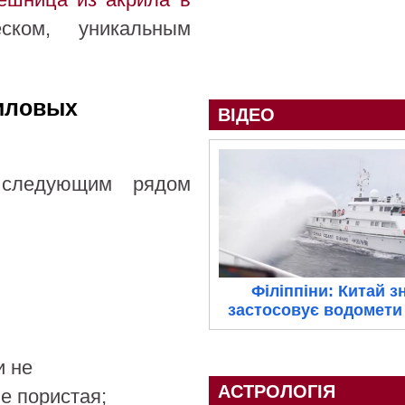
ком, уникальным
иловых
ВІДЕО
 следующим рядом
Філіппіни: Китай з
застосовує водомети 
и не
АСТРОЛОГІЯ
е пористая;