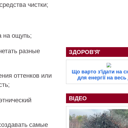
средства чистки;
 на ощупь;
четать разные
ЗДОРОВ'Я'
Що варто з'їдати на с
ния оттенков или
для енергії на весь
ть;
ВІДЕО
 этнический
создавать самые