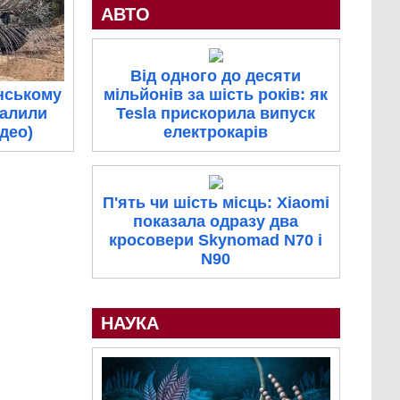
АВТО
Від одного до десяти
нському
мільйонів за шість років: як
палили
Tesla прискорила випуск
ідео)
електрокарів
П'ять чи шість місць: Xiaomi
показала одразу два
кросовери Skynomad N70 і
N90
НАУКА