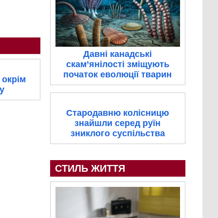
Давні канадські
скам’янілості зміщують
початок еволюції тварин
 окрім
у
Стародавню колісницю
знайшли серед руїн
зниклого суспільства
СТИЛЬ ЖИТТЯ