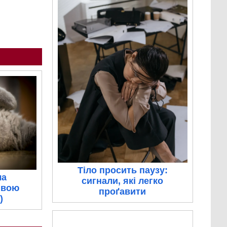
Тіло просить паузу:
ла
сигнали, які легко
ивою
проґавити
)