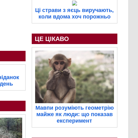
Ці страви з яєць виручають,
коли вдома хоч порожньо
ЦЕ ЦІКАВО
ніданок
 день
Мавпи розуміють геометрію
майже як люди: що показав
експеримент