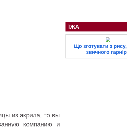
ЇЖА
Що зготувати з рису,
звичного гарнір
цы из акрила, то вы
ованную компанию и