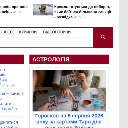
повів про нові
Кремль готується до виборів,
а осінь
яких боїться більше за санкції
2413
- розвідка
2402
БІЗНЕС
КУРЙОЗИ
ВІДЕОНОВИНИ
АСТРОЛОГІЯ
ила
мін
би у
 РФ
162
ла Японію в
та
льшити
ї армії
Гороскоп на 6 серпня 2026
року за картами Таро для
дригатися
па - WP
всіх знаків Зодіаку