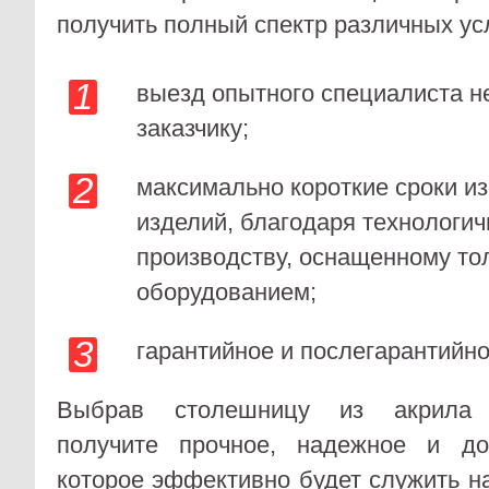
получить полный спектр различных усл
выезд опытного специалиста н
заказчику;
максимально короткие сроки и
изделий, благодаря технологи
производству, оснащенному т
оборудованием;
гарантийное и послегарантийн
Выбрав столешницу из акрила
получите прочное, надежное и до
которое эффективно будет служить н