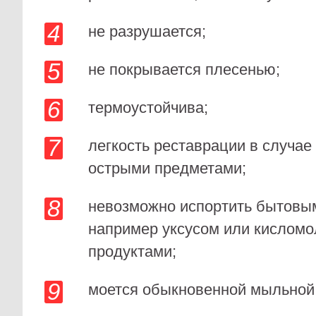
не разрушается;
не покрывается плесенью;
термоустойчива;
легкость реставрации в случа
острыми предметами;
невозможно испортить бытовы
например уксусом или кислом
продуктами;
моется обыкновенной мыльной