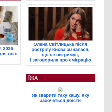
Олена Світлицька після
я 2026
обстрілу Києва зізналася,
для всіх
що не витримує,
і заговорила про еміграцію
ЇЖА
Як зварити таку кашу, яку
захочеться доїсти