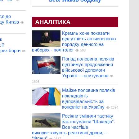
ся до
АНАЛІТИКА
ду Китаю
Кремль хоче показати
відсутність антивоєнного
к
порядку денного на
ії
виборах - політолог
рез борги
588
Понад половина поляків
підтримує продовження
військової допомоги
Україні — опитування
1603
Майже половина поляків
покладають
відповідальність за
конфлікт на Україну
2594
Росіяни змінили тактику
застосування “Шахедів”:
Все частіше
використовують реактивні дрони, –
“Флеш”
2617