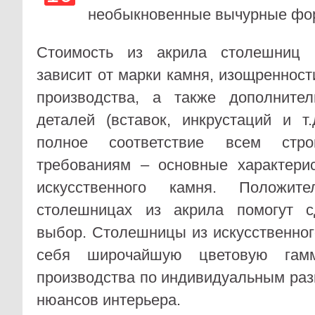
необыкновенные вычурные фо
Стоимость из акрила столешниц 
зависит от марки камня, изощреннос
производства, а также дополните
деталей (вставок, инкрустаций и т.
полное соответствие всем строг
требованиям – основные характери
искусственного камня. Положи
столешницах из акрила помогут с
выбор. Столешницы из искусственно
себя широчайшую цветовую гам
производства по индивидуальным раз
нюансов интерьера.