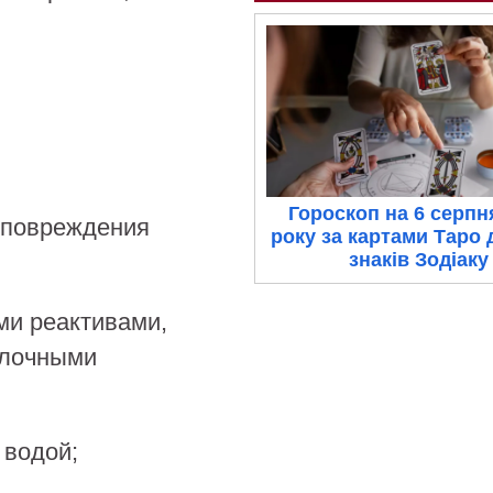
Гороскоп на 6 серпн
е повреждения
року за картами Таро 
знаків Зодіаку
ми реактивами,
олочными
 водой;