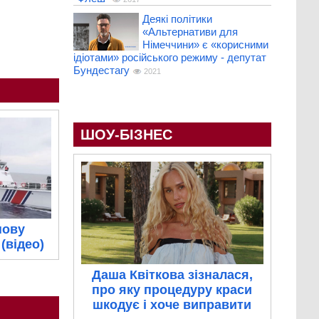
Деякі політики
«Альтернативи для
Німеччини» є «корисними
ідіотами» російського режиму - депутат
Бундестагу
2021
ШОУ-БІЗНЕС
нову
(відео)
Даша Квіткова зізналася,
про яку процедуру краси
шкодує і хоче виправити