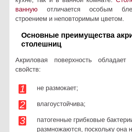
ванную
отличается особым блес
строением и неповторимым цветом.
Основные преимущества акр
столешниц
Акриловая поверхность обладает
свойств:
не размокает;
влагоустойчива;
патогенные грибковые бактери
размножаются, поскольку она н