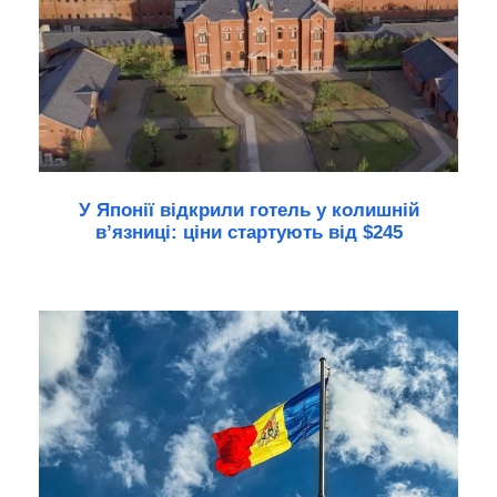
У Японії відкрили готель у колишній
в’язниці: ціни стартують від $245