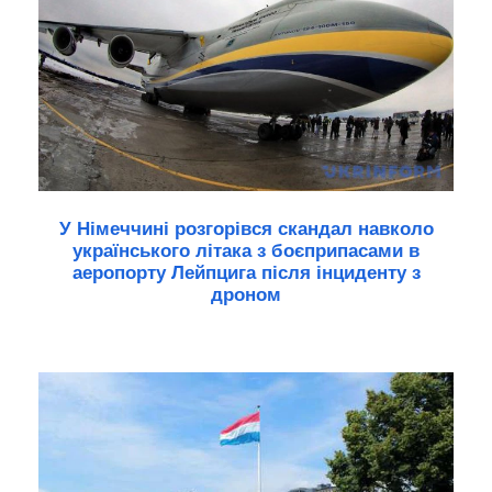
У Німеччині розгорівся скандал навколо
українського літака з боєприпасами в
аеропорту Лейпцига після інциденту з
дроном