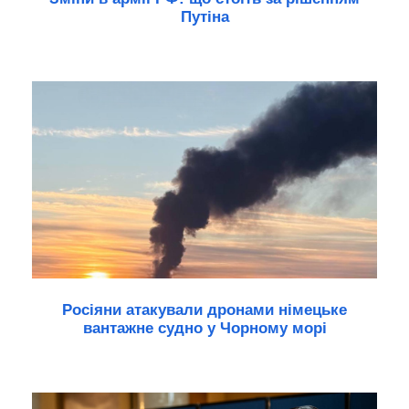
Путіна
Росіяни атакували дронами німецьке
вантажне судно у Чорному морі