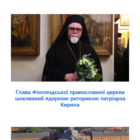
Глава Фінляндської православної церкви
шокований ядерною риторикою патріарха
Кирила