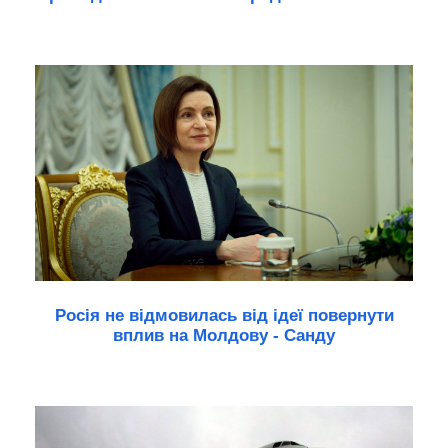
Росія не відмовилась від ідеї повернути
вплив на Молдову - Санду