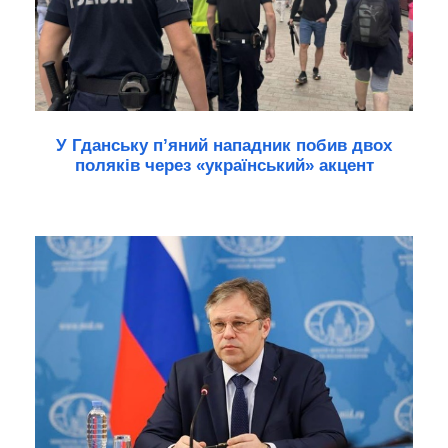
У Гданську п’яний нападник побив двох
поляків через «український» акцент