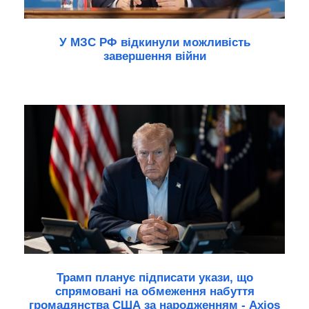
У МЗС РФ відкинули можливість
завершення війни
Трамп планує підписати укази, що
спрямовані на обмеження набуття
громадянства США за народженням - Axios