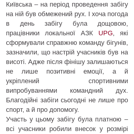
Київська – на період проведення забігу
на ній був обмежений рух. І хоча погода
в день забігу була дощовою,
працівники локальної АЗК
UPG
, які
сформували справжню команду бігунів,
зазначили, що настрій учасників був на
висоті. Адже після фінішу залишаються
не лише позитивні емоції, а й
укріплений спортивними
випробуваннями командний дух.
Благодійні забіги сьогодні не лише про
спорт, а й про допомогу.
Участь у цьому забігу була платною –
всі учасники робили внесок у розмірі