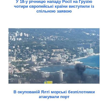
У 18-у річницю нападу Росії на Грузію
чотири європейські країни виступили із
спільною заявою
В окупованій Ялті морські безпілотники
атакували порт