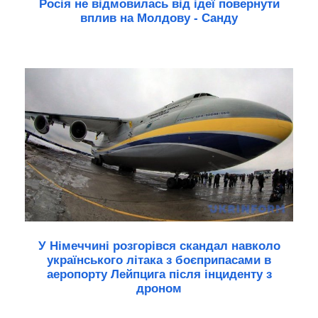
Росія не відмовилась від ідеї повернути
вплив на Молдову - Санду
У Німеччині розгорівся скандал навколо
українського літака з боєприпасами в
аеропорту Лейпцига після інциденту з
дроном