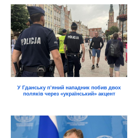
У Гданську п’яний нападник побив двох
поляків через «український» акцент