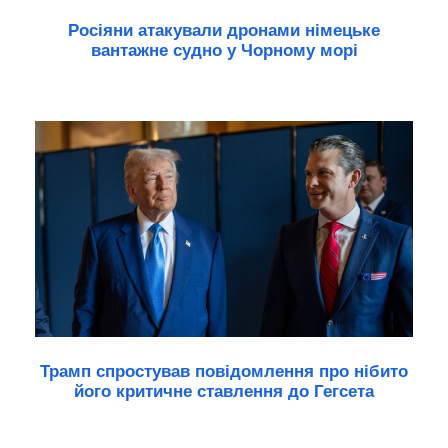
Росіяни атакували дронами німецьке
вантажне судно у Чорному морі
Трамп спростував повідомлення про нібито
його критичне ставлення до Гегсета