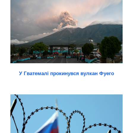
У Гватемалі прокинувся вулкан Фуего