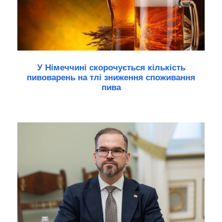
У Німеччині скорочується кількість
пивоварень на тлі зниження споживання
пива