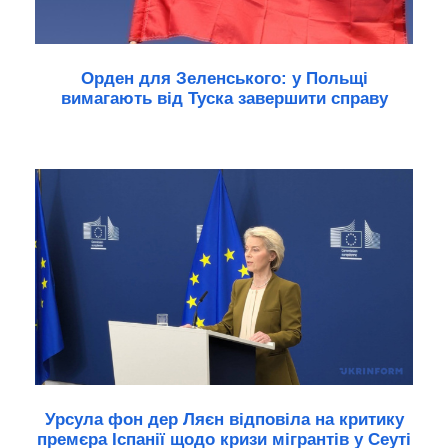
Орден для Зеленського: у Польщі
вимагають від Туска завершити справу
Урсула фон дер Ляєн відповіла на критику
премєра Іспанії щодо кризи мігрантів у Сеуті