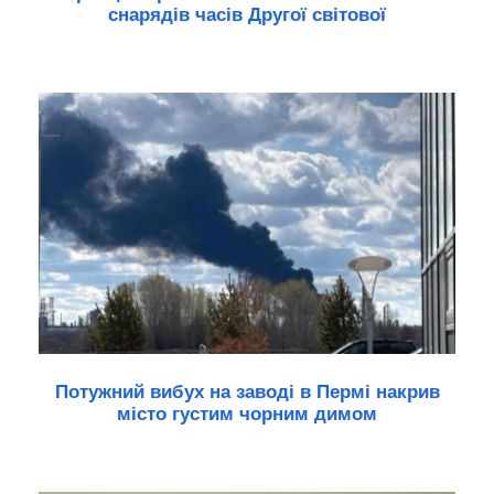
снарядів часів Другої світової
Потужний вибух на заводі в Пермі накрив
місто густим чорним димом