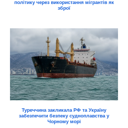
політику через використання мігрантів як
зброї
Туреччина закликала РФ та Україну
забезпечити безпеку судноплавства у
Чорному морі