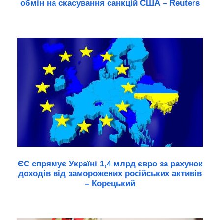
обмін на скасування санкцій США – Reuters
ЄС спрямує Україні 1,4 млрд євро за рахунок
доходів від заморожених російських активів
– Корецький