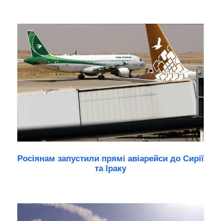
Росіянам запустили прямі авіарейси до Сирії
та Іраку