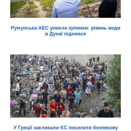
Румунська АЕС уникла зупинки: рівень води
в Дунаї піднявся
У Греції закликали ЄС посилити безпекову