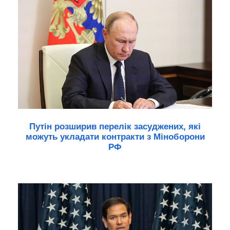
Путін розширив перелік засуджених, які
можуть укладати контракти з Міноборони
РФ