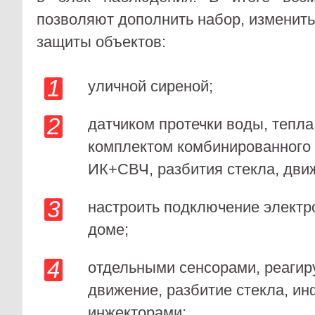
позволяют дополнить набор, изменит
защиты объектов:
уличной сиреной;
датчиком протечки воды, тепла
комплектом комбинированного
ИК+СВЧ, разбития стекла, дви
настроить подключение электр
доме;
отдельными сенсорами, реаги
движение, разбитие стекла, и
инжекторами;