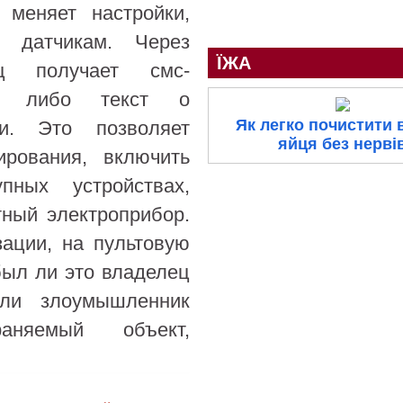
 меняет настройки,
 датчикам. Через
ЇЖА
ц получает смс-
лы либо текст о
Як легко почистити 
ии. Это позволяет
яйця без нерві
ирования, включить
пных устройствах,
тный электроприбор.
зации, на пультовую
был ли это владелец
или злоумышленник
аняемый объект,