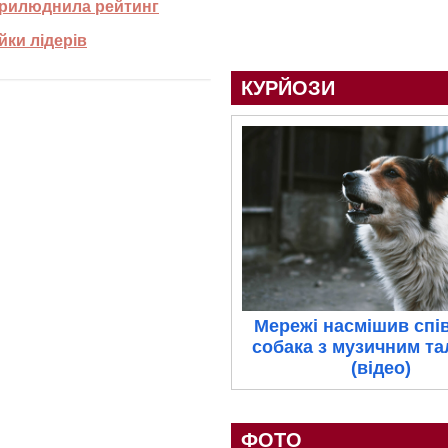
оприлюднила рейтинг
йки лідерів
КУРЙОЗИ
Мережі насмішив спі
собака з музичним т
(відео)
ФОТО