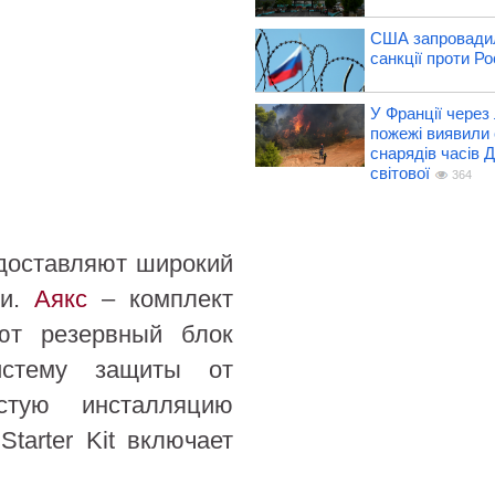
США запровадил
санкції проти Рос
У Франції через 
пожежі виявили 
снарядів часів Д
світової
364
доставляют широкий
ии.
Аякс
– комплект
ают резервный блок
истему защиты от
стую инсталляцию
tarter Kit включает