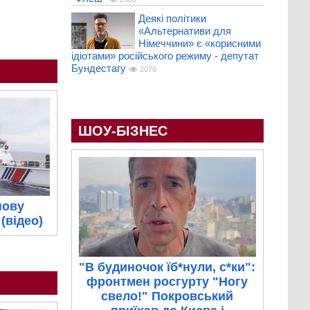
Деякі політики
«Альтернативи для
Німеччини» є «корисними
ідіотами» російського режиму - депутат
Бундестагу
2070
ШОУ-БІЗНЕС
нову
(відео)
"В будиночок їб*нули, с*ки":
фронтмен росгурту "Ногу
свело!" Покровський