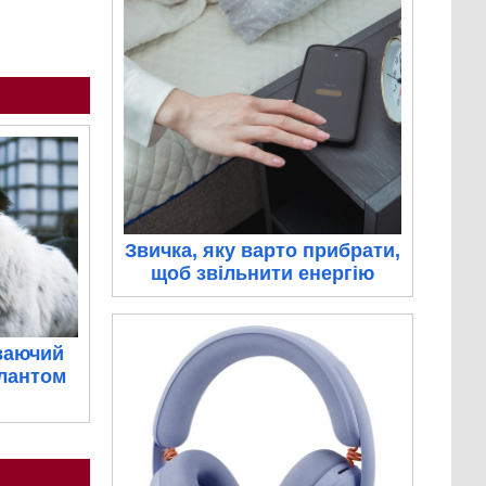
Звичка, яку варто прибрати,
щоб звільнити енергію
ваючий
алантом