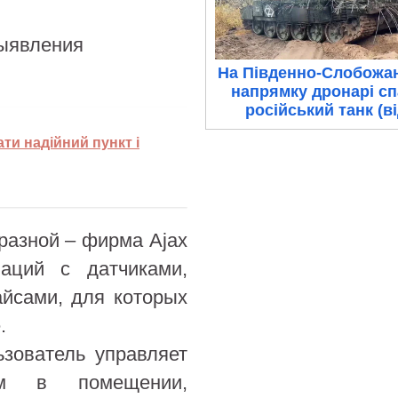
выявления
На Південно-Слобожа
напрямку дронарі с
російський танк (в
ати надійний пункт і
разной – фирма Ajax
аций с датчиками,
айсами, для которых
.
зователь управляет
м в помещении,