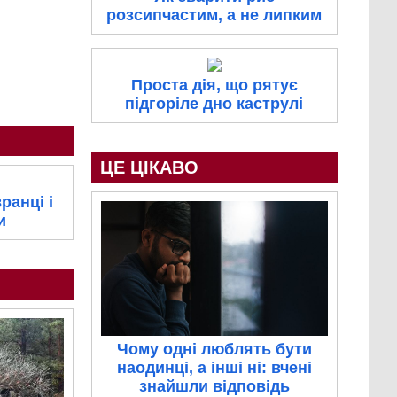
розсипчастим, а не липким
Проста дія, що рятує
підгоріле дно каструлі
ЦЕ ЦІКАВО
ранці і
и
Чому одні люблять бути
наодинці, а інші ні: вчені
знайшли відповідь