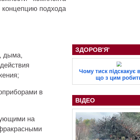
ь концепцию подхода
ЗДОРОВ'Я'
, дыма,
 действия
Чому тиск підскакує в
жения;
що з цим робит
оприборами в
ВІДЕО
рующими на
нфракрасными