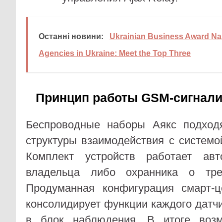
Останні новини:
Ukrainian Business Award N
Agencies in Ukraine: Meet the Top Three
Принцип работы GSM-сигнали
Беспроводные наборы Аякс подход
структуры взаимодействия с системо
Комплект устройств работает авт
владельца либо охранника о тре
Продуманная конфигурация смарт-ц
консолидирует функции каждого датчи
в блок наблюдения. В итоге возм