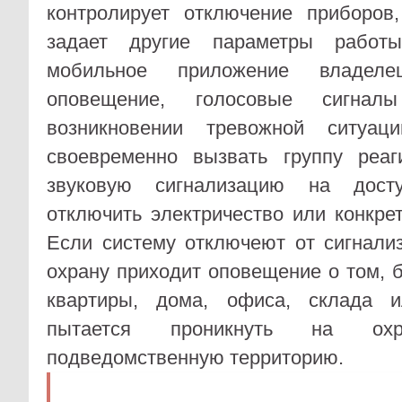
контролирует отключение приборов,
задает другие параметры работы
мобильное приложение владеле
оповещение, голосовые сигна
возникновении тревожной ситуац
своевременно вызвать группу реаг
звуковую сигнализацию на досту
отключить электричество или конкре
Если систему отключеют от сигнали
охрану приходит оповещение о том, 
квартиры, дома, офиса, склада 
пытается проникнуть на охр
подведомственную территорию.