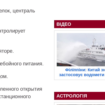
елок, централь
ВІДЕО
нтролирует
яторе.
ебойного питания.
Філіппіни: Китай з
застосовує водомети 
ом.
ленного открытия
АСТРОЛОГІЯ
станционного