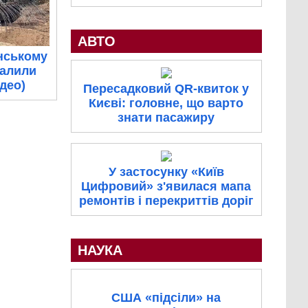
АВТО
нському
палили
ідео)
Пересадковий QR-квиток у
Києві: головне, що варто
знати пасажиру
У застосунку «Київ
Цифровий» з'явилася мапа
ремонтів і перекриттів доріг
НАУКА
США «підсіли» на