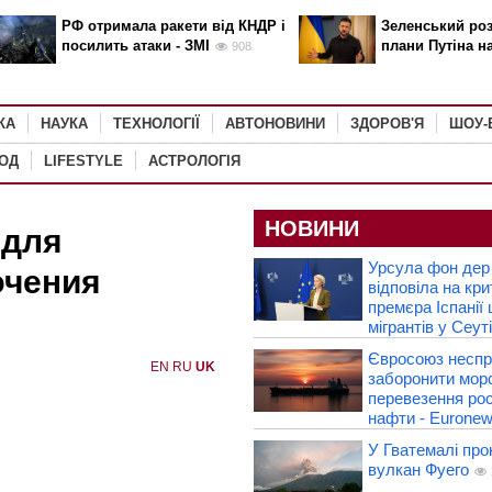
РФ отримала ракети від КНДР і
Зеленський роз
посилить атаки - ЗМІ
плани Путіна н
908
КА
НАУКА
ТЕХНОЛОГІЇ
АВТОНОВИНИ
ЗДОРОВ'Я
ШОУ-
РОД
LIFESTYLE
АСТРОЛОГІЯ
НОВИНИ
 для
Урсула фон дер
ючения
відповіла на кри
премєра Іспанії
мігрантів у Сеуті
Євросоюз несп
EN
RU
UK
заборонити морс
перевезення рос
нафти - Eurone
У Гватемалі про
вулкан Фуего