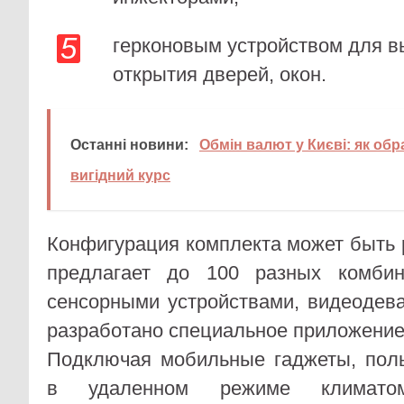
герконовым устройством для 
открытия дверей, окон.
Останні новини:
Обмін валют у Києві: як обр
вигідний курс
Конфигурация комплекта может быть 
предлагает до 100 разных комбин
сенсорными устройствами, видеодев
разработано специальное приложение
Подключая мобильные гаджеты, поль
в удаленном режиме климато