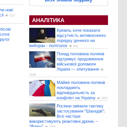
и нові
ії
213
АНАЛІТИКА
лісові
Кремль хоче показати
сотні
відсутність антивоєнного
ругої
порядку денного на
виборах - політолог
641
Понад половина поляків
підтримує продовження
військової допомоги
Україні — опитування
1648
Майже половина поляків
покладають
відповідальність за
конфлікт на Україну
2667
Росіяни змінили тактику
застосування “Шахедів”:
Все частіше
використовують реактивні дрони, –
“Флеш”
2686