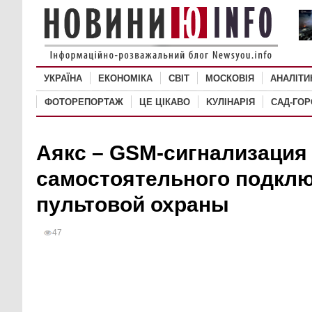
УКРАЇНА
ЕКОНОМІКА
СВІТ
MОСКОВІЯ
АНАЛІТИ
ФОТОРЕПОРТАЖ
ЦЕ ЦІКАВО
KУЛІНАРІЯ
САД-ГО
Аякс – GSM-сигнализация
самостоятельного подкл
пультовой охраны
47