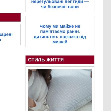
нерегульовані пептиди —
чи безпечні вони
Чому ми майже не
пам'ятаємо раннє
варені
дитинство: підказка від
в
мишей
СТИЛЬ ЖИТТЯ