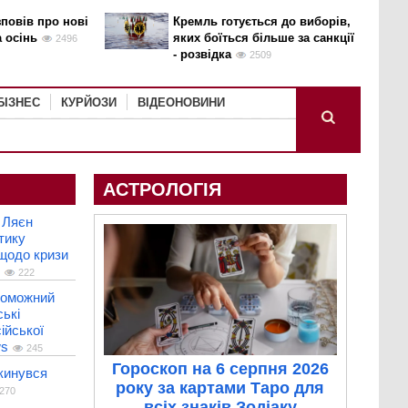
повів про нові
Кремль готується до виборів,
а осінь
яких боїться більше за санкції
2496
- розвідка
2509
БІЗНЕС
КУРЙОЗИ
ВІДЕОНОВИНИ
АСТРОЛОГІЯ
 Ляєн
тику
 щодо кризи
222
роможний
ькі
ійської
ws
245
Гороскоп на 6 серпня 2026
кинувся
року за картами Таро для
270
всіх знаків Зодіаку