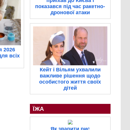
приїхав до Києва і
показався під час ракетно-
дронової атаки
я 2026
для всіх
Кейт і Вільям ухвалили
важливе рішення щодо
особистого життя своїх
дітей
ЇЖА
Як зварити рис