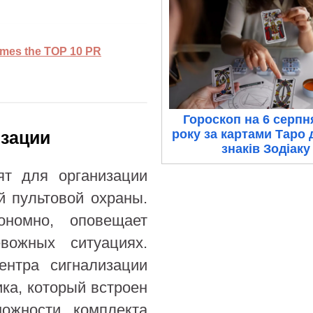
ames the TOP 10 PR
Гороскоп на 6 серпн
року за картами Таро 
зации
знаків Зодіаку
ят для организации
й пультовой охраны.
ономно, оповещает
вожных ситуациях.
ентра сигнализации
ка, который встроен
ожности комплекта