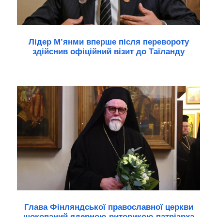
Лідер М’янми вперше після перевороту
здійснив офіційний візит до Таїланду
Глава Фінляндської православної церкви
шокований ядерною риторикою патріарха