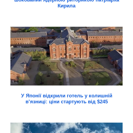
Кирила
У Японії відкрили готель у колишній
в’язниці: ціни стартують від $245