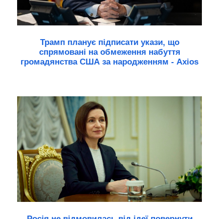
Трамп планує підписати укази, що
спрямовані на обмеження набуття
громадянства США за народженням - Axios
Росія не відмовилась від ідеї повернути