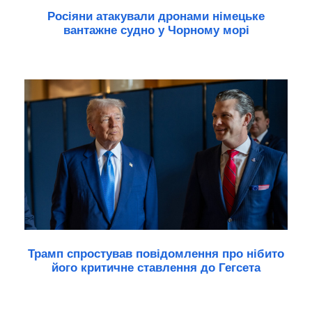
Росіяни атакували дронами німецьке
вантажне судно у Чорному морі
Трамп спростував повідомлення про нібито
його критичне ставлення до Гегсета