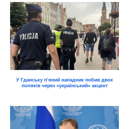
У Гданську п’яний нападник побив двох
поляків через «український» акцент