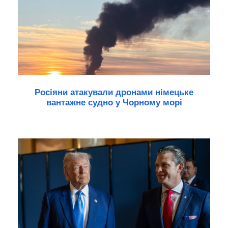
Росіяни атакували дронами німецьке
вантажне судно у Чорному морі