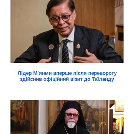
Лідер М’янми вперше після перевороту
здійснив офіційний візит до Таїланду