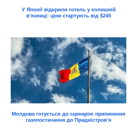
У Японії відкрили готель у колишній
в’язниці: ціни стартують від $245
Молдова готується до сценарію припинення
газопостачання до Придністров’я