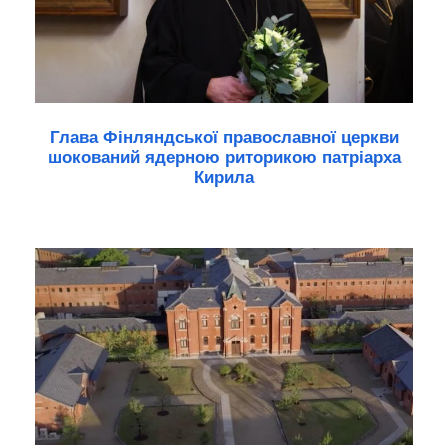
Глава Фінляндської православної церкви
шокований ядерною риторикою патріарха
Кирила