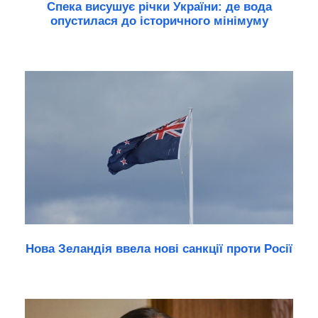
Спека висушує річки України: де вода
опустилася до історичного мінімуму
Нова Зеландія ввела нові санкції проти Росії