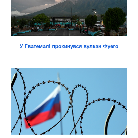
У Гватемалі прокинувся вулкан Фуего