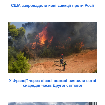
США запровадили нові санкції проти Росії
У Франції через лісові пожежі виявили сотні
снарядів часів Другої світової