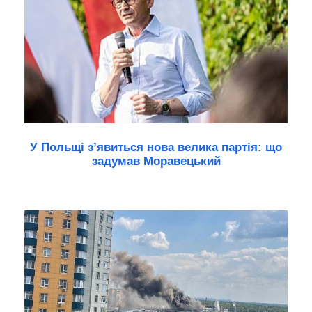
У Польщі з’явиться нова велика партія: що
задумав Моравецький