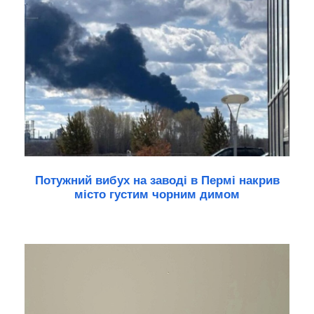
Потужний вибух на заводі в Пермі накрив
місто густим чорним димом