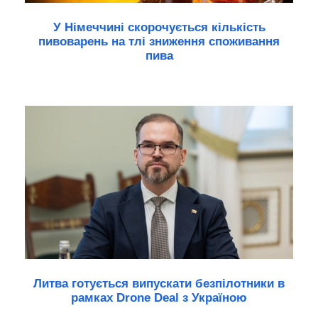
У Німеччині скорочується кількість
пивоварень на тлі зниження споживання
пива
Литва готується випускати безпілотники в
рамках Drone Deal з Україною