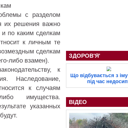
лкам
роблемы с разделом
я их решения важно
 и по каким сделкам
относит к личным те
звозмездным сделкам
ЗДОРОВ'Я'
го-либо взамен).
аконодательству, к
Що відбувається з іму
ия. Наследование,
під час недосип
тносится к случаям
-либо имущества.
ВІДЕО
зультате указанных
будут.