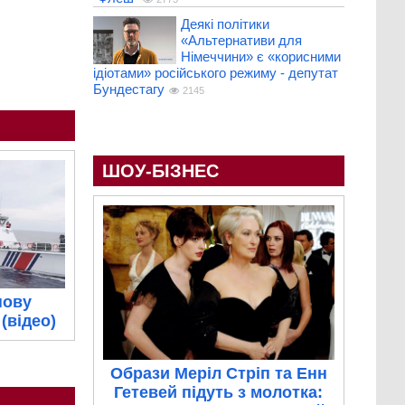
Деякі політики
«Альтернативи для
Німеччини» є «корисними
ідіотами» російського режиму - депутат
Бундестагу
2145
ШОУ-БІЗНЕС
нову
(відео)
Образи Меріл Стріп та Енн
Гетевей підуть з молотка: