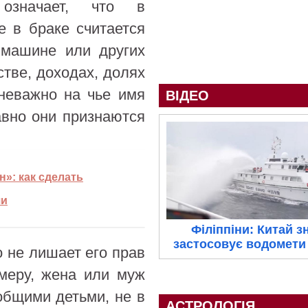
 означает, что в
е в браке считается
 машине или других
стве, доходах, долях
 неважно на чье имя
ВІДЕО
авно они признаются
: как сделать
чи
Філіппіни: Китай з
застосовує водомети 
о не лишает его прав
меру, жена или муж
 общими детьми, не в
АСТРОЛОГІЯ