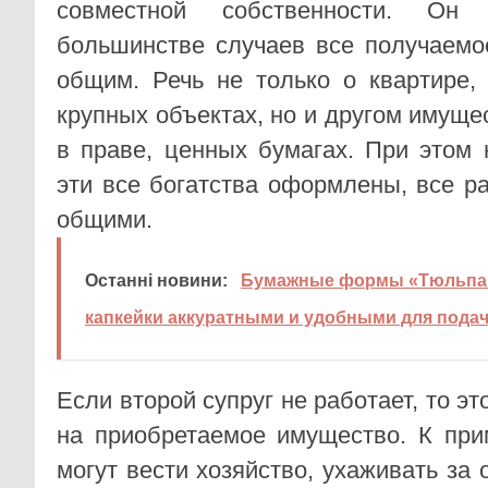
совместной собственности. Он
большинстве случаев все получаемо
общим. Речь не только о квартире,
крупных объектах, но и другом имуще
в праве, ценных бумагах. При этом
эти все богатства оформлены, все р
общими.
Останні новини:
Бумажные формы «Тюльпан»
капкейки аккуратными и удобными для пода
Если второй супруг не работает, то эт
на приобретаемое имущество. К при
могут вести хозяйство, ухаживать за