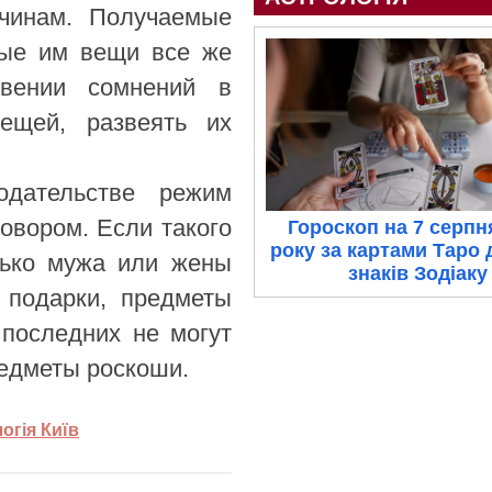
ичинам. Получаемые
мые им вещи все же
овении сомнений в
ещей, развеять их
одательстве режим
овором. Если такого
Гороскоп на 7 серпн
року за картами Таро 
лько мужа или жены
знаків Зодіаку
 подарки, предметы
 последних не могут
редметы роскоши.
огія Київ