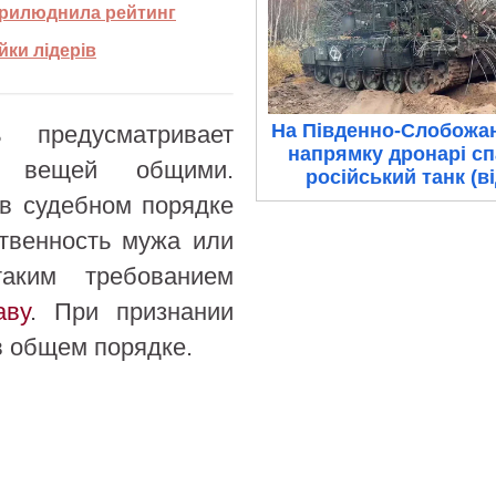
оприлюднила рейтинг
йки лідерів
На Південно-Слобожа
 предусматривает
напрямку дронарі с
х вещей общими.
російський танк (в
 в судебном порядке
твенность мужа или
аким требованием
аву
. При признании
в общем порядке.