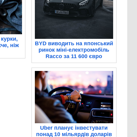
 курки,
BYD виводить на японський
че, ніж
ринок міні-електромобіль
Racco за 11 600 євро
Uber планує інвестувати
понад 10 мільярдів доларів