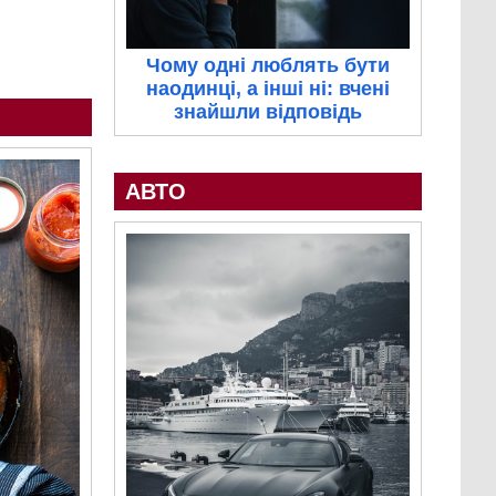
Чому одні люблять бути
наодинці, а інші ні: вчені
знайшли відповідь
АВТО