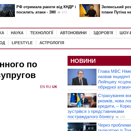
РФ отримала ракети від КНДР і
Зеленський роз
посилить атаки - ЗМІ
плани Путіна н
970
КА
НАУКА
ТЕХНОЛОГІЇ
АВТОНОВИНИ
ЗДОРОВ'Я
ШОУ-
РОД
LIFESTYLE
АСТРОЛОГІЯ
НОВИНИ
нного по
Глава МВС Нім
супругов
назвав інцидент
Лейпцигу «сцен
гібридної атаки»
EN
RU
UK
Страхування во
ризиків, нова лог
кредити, – Коре
зустрівся з представниками
постраждалого бізнесу
159
Через проблеми 
гелікоптер із Т