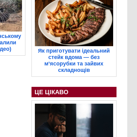
нському
палили
ідео)
Як приготувати ідеальний
стейк вдома — без
м’ясорубки та зайвих
складнощів
ЦЕ ЦІКАВО