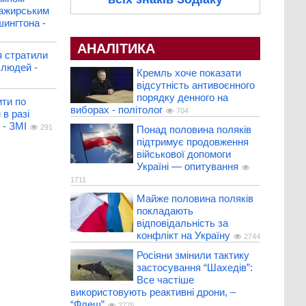
сажирським
шингтона -
АНАЛІТИКА
я стратили
людей -
Кремль хоче показати
відсутність антивоєнного
порядку денного на
ити по
виборах - політолог
704
 в разі
 - ЗМІ
291
Понад половина поляків
підтримує продовження
військової допомоги
Україні — опитування
1711
Майже половина поляків
покладають
відповідальність за
конфлікт на Україну
2744
Росіяни змінили тактику
застосування “Шахедів”:
Все частіше
використовують реактивні дрони, –
“Флеш”
2775