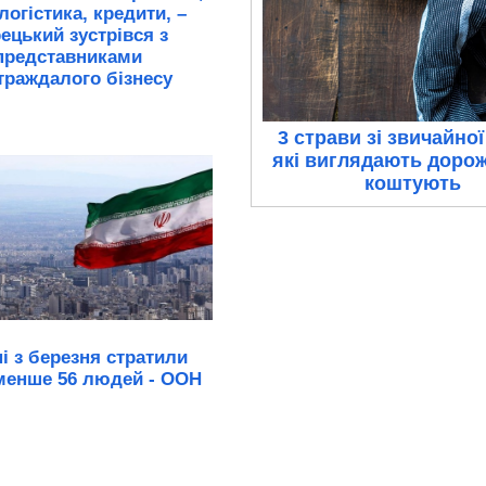
логістика, кредити, –
ецький зустрівся з
представниками
траждалого бізнесу
3 страви зі звичайної
які виглядають дорож
коштують
ні з березня стратили
енше 56 людей - ООН