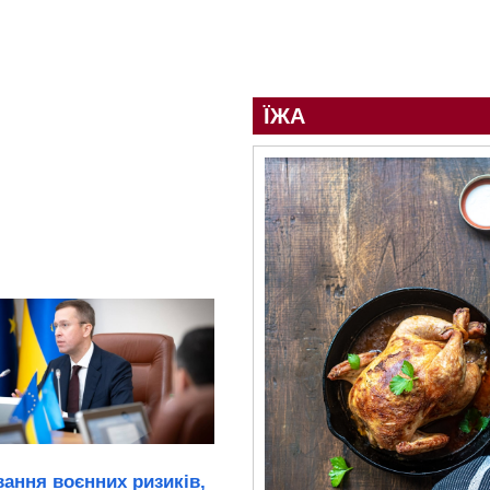
ЇЖА
ання воєнних ризиків,