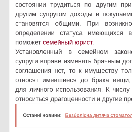
состоянии трудиться по другим пр
другим супругом доходы и покупае
становятся общими. При возникн
определении статуса имеющихся в
поможет
семейный юрист
.
Установленный в семейном закон
супруги вправе изменять брачным дог
соглашения нет, то к имуществу то
относят имевшиеся до брака вещи,
для личного использования. К числу
относиться драгоценности и другие п
Останні новини:
Безболісна дитяча стоматол