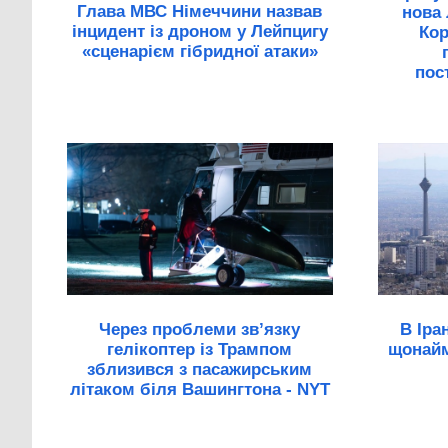
Глава МВС Німеччини назвав
нова 
інцидент із дроном у Лейпцигу
Кор
«сценарієм гібридної атаки»
пос
Через проблеми зв’язку
В Іра
гелікоптер із Трампом
щонайм
зблизився з пасажирським
літаком біля Вашингтона - NYT