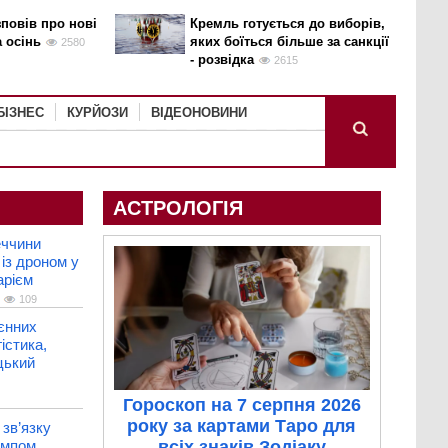
повів про нові
Кремль готується до виборів,
а осінь
яких боїться більше за санкції
2580
- розвідка
2615
БІЗНЕС
КУРЙОЗИ
ВІДЕОНОВИНИ
АСТРОЛОГІЯ
еччини
 із дроном у
арієм
109
єнних
істика,
цький
Гороскоп на 7 серпня 2026
року за картами Таро для
зв’язку
рампом
всіх знаків Зодіаку