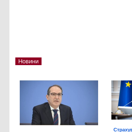
Новини
Страхув