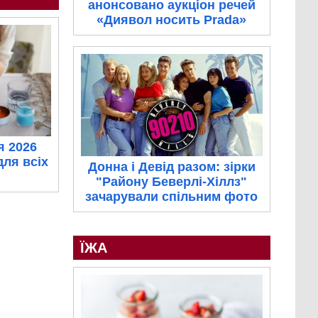
анонсовано аукціон речей
«Диявол носить Prada»
я 2026
для всіх
Донна і Девід разом: зірки
"Району Беверлі-Хіллз"
зачарували спільним фото
ЇЖА