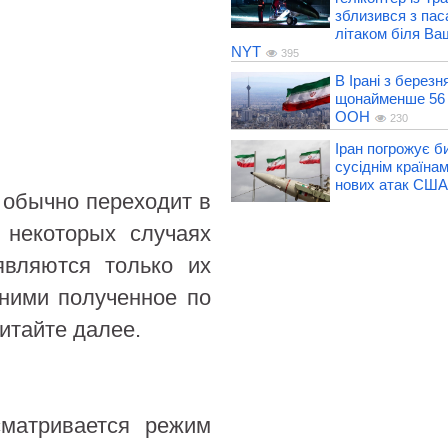
зблизився з па
літаком біля Ва
NYT
395
В Ірані з березн
щонайменше 56 
ООН
230
Іран погрожує б
сусіднім країнам
нових атак США
 обычно переходит в
 некоторых случаях
вляются только их
 ними полученное по
итайте далее.
сматривается режим