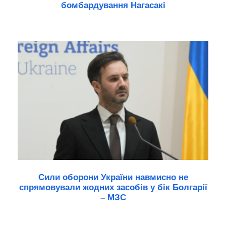
бомбардування Нагасакі
Сили оборони України навмисно не
спрямовували жодних засобів у бік Болгарії
– МЗС