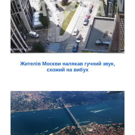
Жителів Москви налякав гучний звук,
схожий на вибух