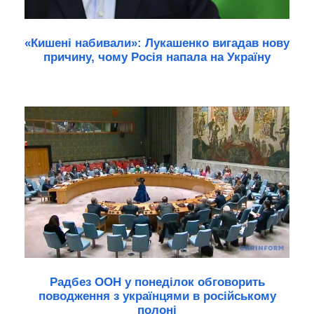
«Кишені набивали»: Лукашенко вигадав нову
причину, чому Росія напала на Україну
Радбез ООН у понеділок обговорить
поводження з українцями в російському
полоні