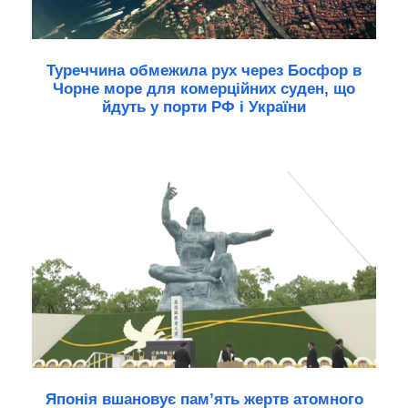
Туреччина обмежила рух через Босфор в
Чорне море для комерційних суден, що
йдуть у порти РФ і України
Японія вшановує пам’ять жертв атомного