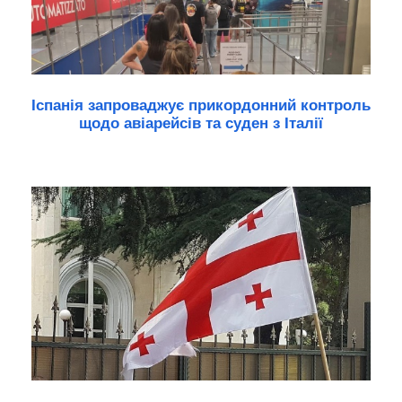
Іспанія запроваджує прикордонний контроль
щодо авіарейсів та суден з Італії