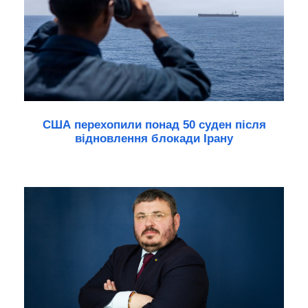
США перехопили понад 50 суден після
відновлення блокади Ірану