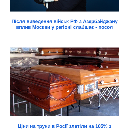
Після виведення військ РФ з Азербайджану
вплив Москви у регіоні слабшає - посол
Ціни на труни в Росії злетіли на 105% з