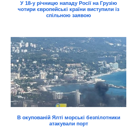
У 18-у річницю нападу Росії на Грузію
чотири європейські країни виступили із
спільною заявою
В окупованій Ялті морські безпілотники
атакували порт