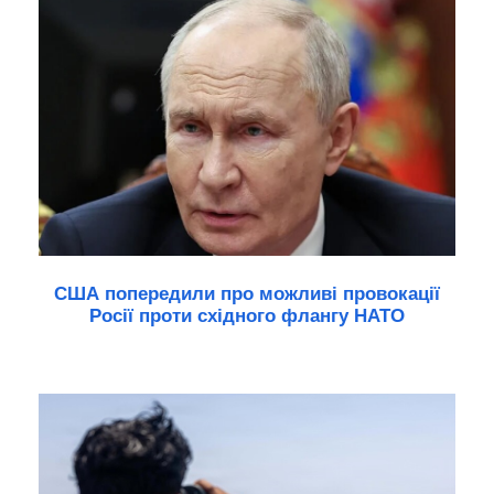
США попередили про можливі провокації
Росії проти східного флангу НАТО