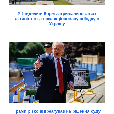
У Південній Кореї затримали шістьох
активістів за несанкціоновану поїздку в
Україну
Трамп різко відреагував на рішення суду