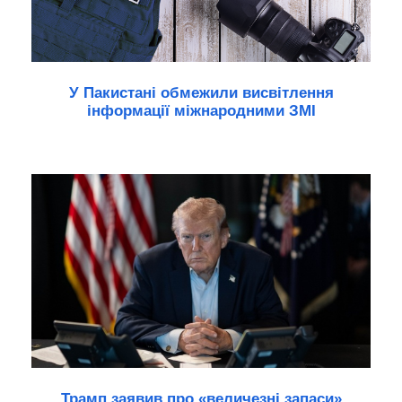
У Пакистані обмежили висвітлення
інформації міжнародними ЗМІ
Трамп заявив про «величезні запаси»