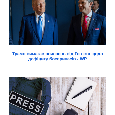
Трамп вимагав пояснень від Гегсета щодо
дефіциту боєприпасів - WP