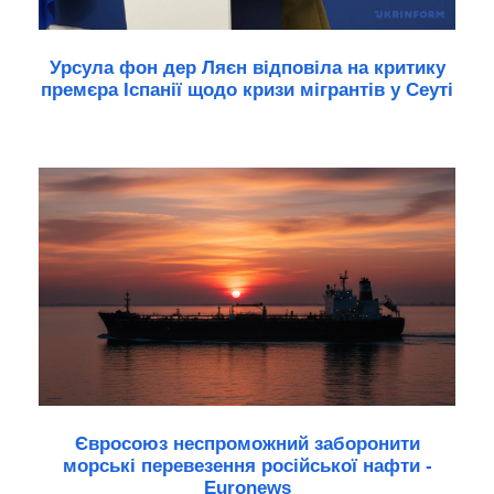
Урсула фон дер Ляєн відповіла на критику
премєра Іспанії щодо кризи мігрантів у Сеуті
Євросоюз неспроможний заборонити
морські перевезення російської нафти -
Euronews