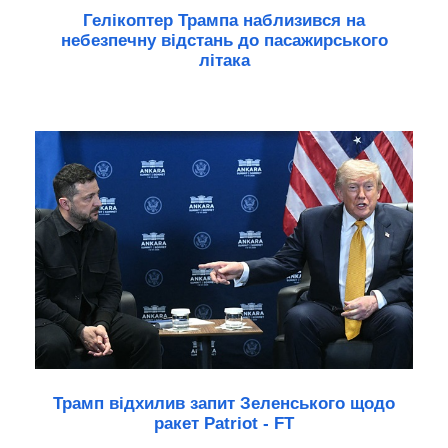
Гелікоптер Трампа наблизився на
небезпечну відстань до пасажирського
літака
Трамп відхилив запит Зеленського щодо
ракет Patriot - FT