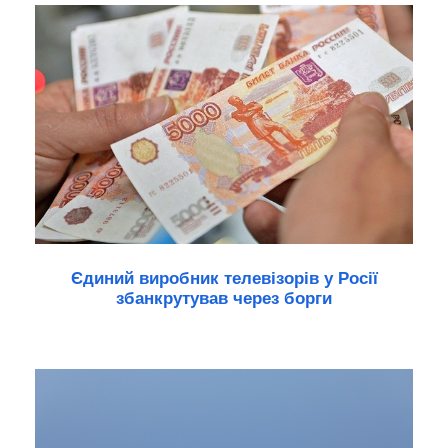
Єдиний виробник телевізорів у Росії
збанкрутував через борги