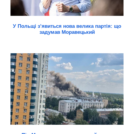
У Польщі з’явиться нова велика партія: що
задумав Моравецький