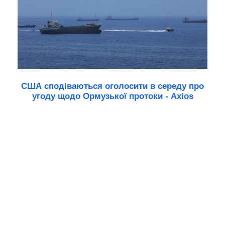
США сподіваються оголосити в середу про
угоду щодо Ормузької протоки - Axios