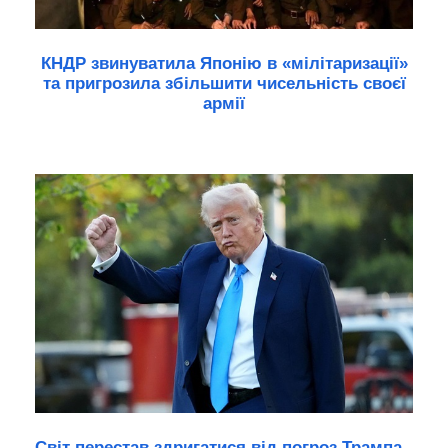
КНДР звинуватила Японію в «мілітаризації»
та пригрозила збільшити чисельність своєї
армії
Світ перестав здригатися від погроз Трампа -