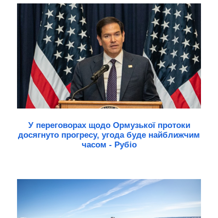
У переговорах щодо Ормузької протоки
досягнуто прогресу, угода буде найближчим
часом - Рубіо