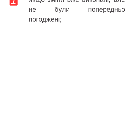
не були попередньо
погоджені;