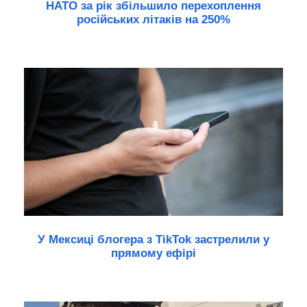
НАТО за рік збільшило перехоплення
російських літаків на 250%
У Мексиці блогера з TikTok застрелили у
прямому ефірі