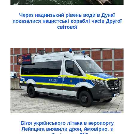
Через наднизький рівень води в Дунаї
показалися нацистські кораблі часів Другої
світової
Біля українського літака в аеропорту
Лейпцига виявили дрон, ймовірно, з