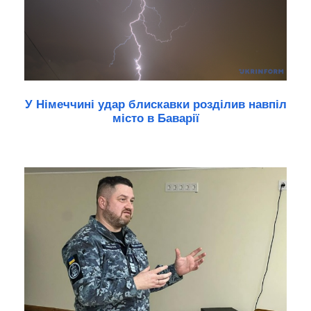
У Німеччині удар блискавки розділив навпіл
місто в Баварії