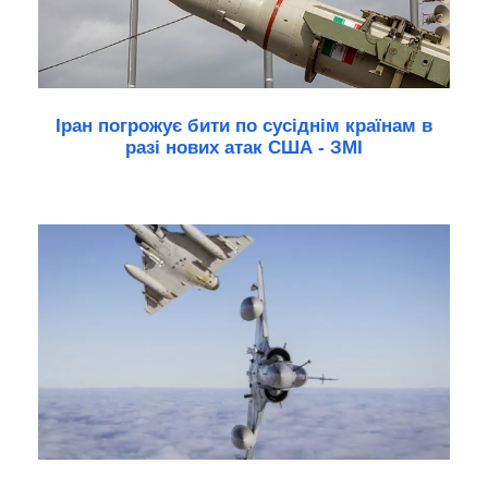
Іран погрожує бити по сусіднім країнам в
разі нових атак США - ЗМІ