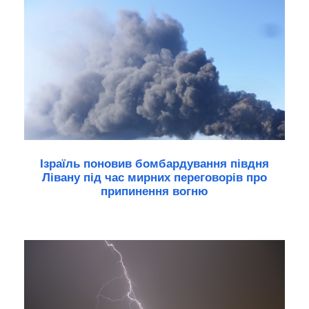
Ізраїль поновив бомбардування півдня
Лівану під час мирних переговорів про
припинення вогню