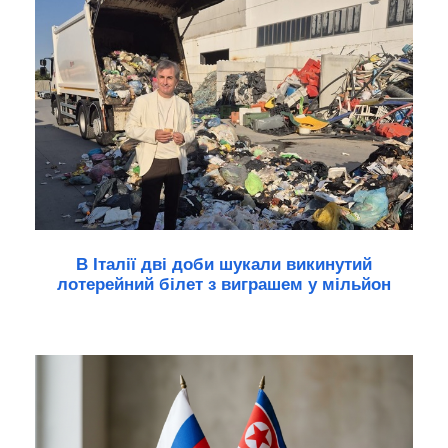
В Італії дві доби шукали викинутий
лотерейний білет з виграшем у мільйон