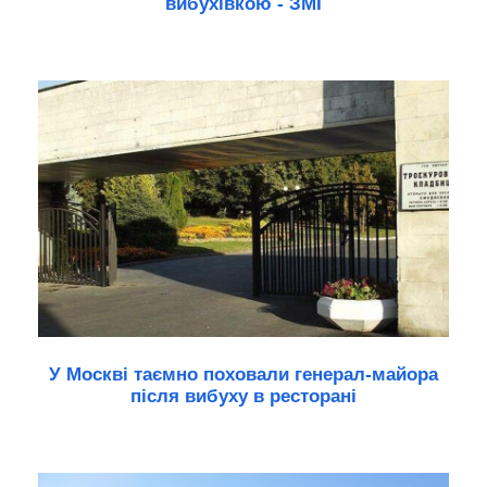
вибухівкою - ЗМІ
У Москві таємно поховали генерал-майора
після вибуху в ресторані