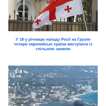
У 18-у річницю нападу Росії на Грузію
чотири європейські країни виступили із
спільною заявою