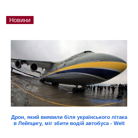
Новини
Дрон, який виявили біля українського літака
в Лейпцигу, міг збити водій автобуса - Welt