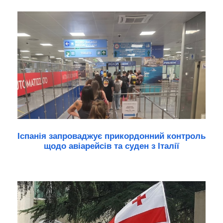
Іспанія запроваджує прикордонний контроль
щодо авіарейсів та суден з Італії