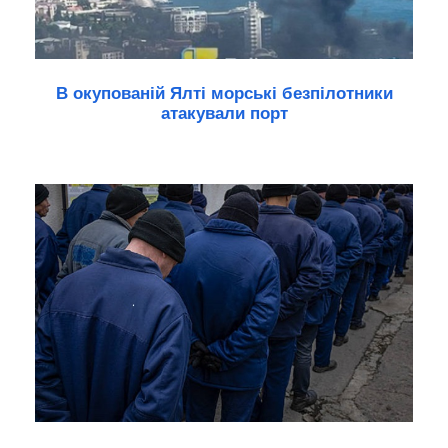
В окупованій Ялті морські безпілотники
атакували порт