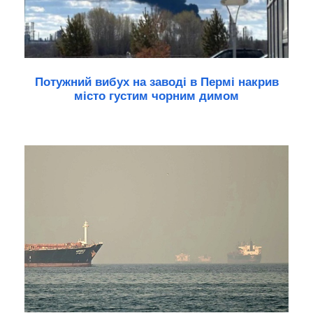
Потужний вибух на заводі в Пермі накрив
місто густим чорним димом