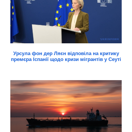
Урсула фон дер Ляєн відповіла на критику
премєра Іспанії щодо кризи мігрантів у Сеуті