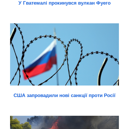
У Гватемалі прокинувся вулкан Фуего
США запровадили нові санкції проти Росії