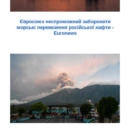
Євросоюз неспроможний заборонити
морські перевезення російської нафти -
Euronews