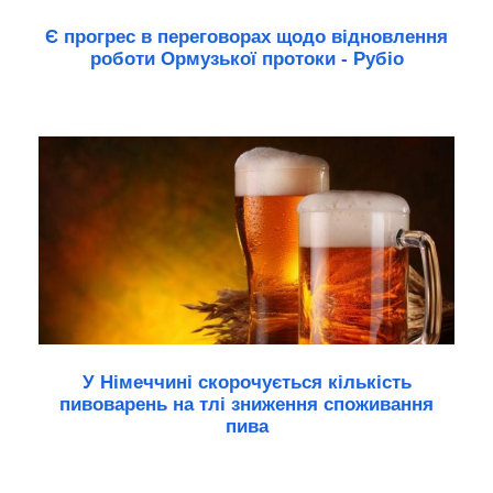
Є прогрес в переговорах щодо відновлення
роботи Ормузької протоки - Рубіо
У Німеччині скорочується кількість
пивоварень на тлі зниження споживання
пива