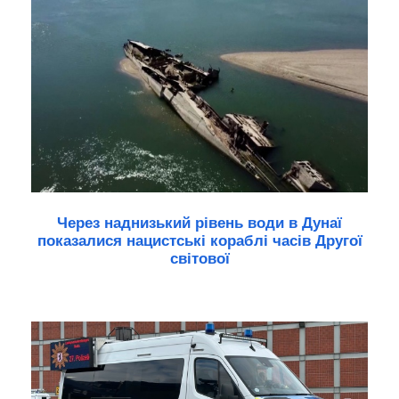
Через наднизький рівень води в Дунаї
показалися нацистські кораблі часів Другої
світової