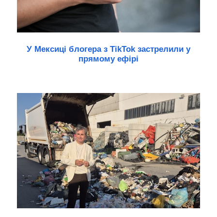
У Мексиці блогера з TikTok застрелили у
прямому ефірі