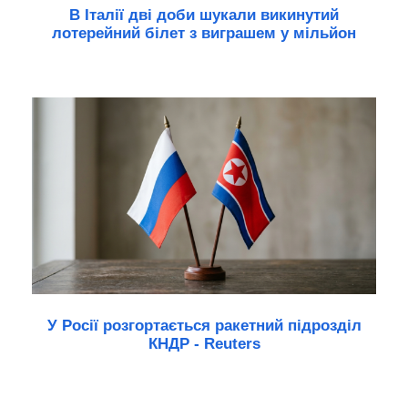
В Італії дві доби шукали викинутий
лотерейний білет з виграшем у мільйон
У Росії розгортається ракетний підрозділ
КНДР - Reuters