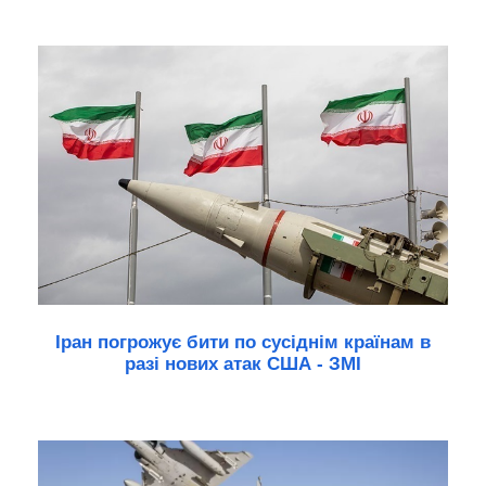
Іран погрожує бити по сусіднім країнам в
разі нових атак США - ЗМІ