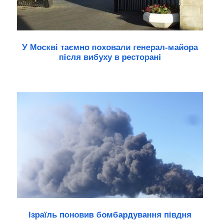
У Москві таємно поховали генерал-майора
після вибуху в ресторані
Ізраїль поновив бомбардування півдня