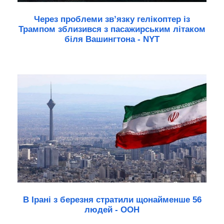
Через проблеми зв’язку гелікоптер із
Трампом зблизився з пасажирським літаком
біля Вашингтона - NYT
В Ірані з березня стратили щонайменше 56
людей - ООН