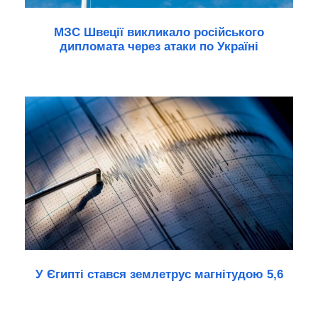
МЗС Швеції викликало російського
дипломата через атаки по Україні
У Єгипті стався землетрус магнітудою 5,6