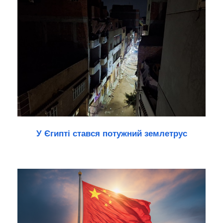
У Єгипті стався потужний землетрус