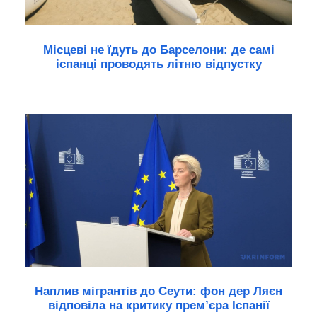
Місцеві не їдуть до Барселони: де самі
іспанці проводять літню відпустку
Наплив мігрантів до Сеути: фон дер Ляєн
відповіла на критику прем’єра Іспанії