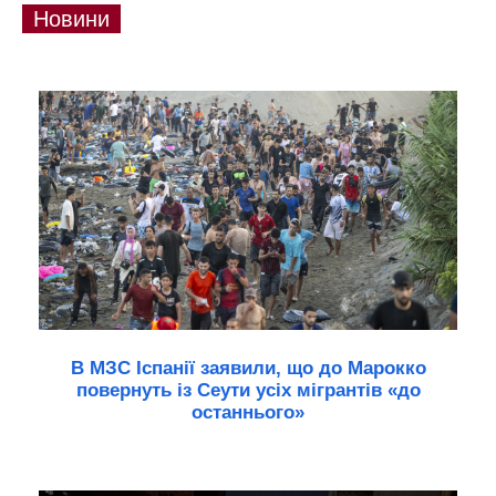
Новини
В МЗС Іспанії заявили, що до Марокко
повернуть із Сеути усіх мігрантів «до
останнього»