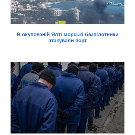
В окупованій Ялті морські безпілотники
атакували порт