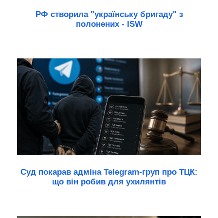
РФ створила "українську бригаду" з
полонених - ISW
Суд покарав адміна Telegram-груп про ТЦК:
що він робив для ухилянтів