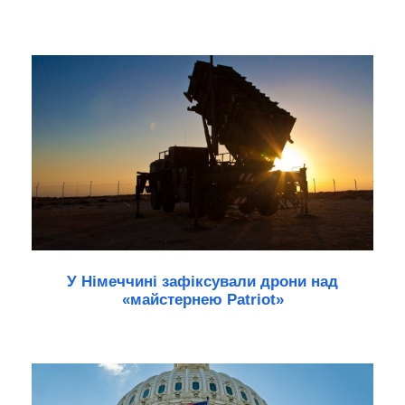
У Німеччині зафіксували дрони над
«майстернею Patriot»