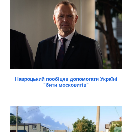
Навроцький пообіцяв допомогати Україні
"бити московитів"