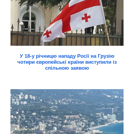
У 18-у річницю нападу Росії на Грузію
чотири європейські країни виступили із
спільною заявою