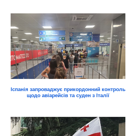
Іспанія запроваджує прикордонний контроль
щодо авіарейсів та суден з Італії