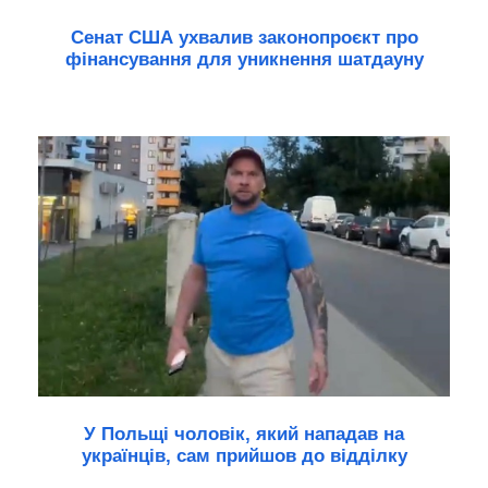
Сенат США ухвалив законопроєкт про
фінансування для уникнення шатдауну
У Польщі чоловік, який нападав на
українців, сам прийшов до відділку