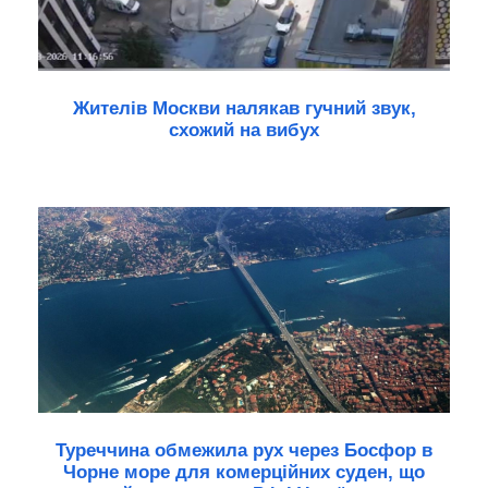
Жителів Москви налякав гучний звук,
схожий на вибух
Туреччина обмежила рух через Босфор в
Чорне море для комерційних суден, що