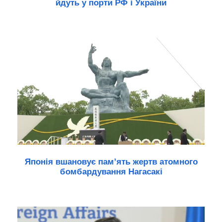
йдуть у порти РФ і України
Японія вшановує пам’ять жертв атомного
бомбардування Нагасакі