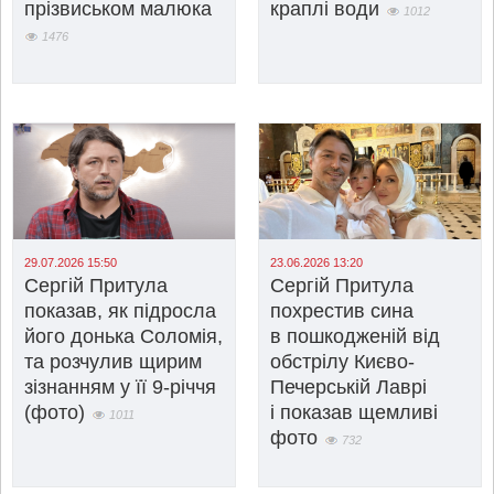
прізвиськом малюка
краплі води
1012
1476
29.07.2026 15:50
23.06.2026 13:20
Сергій Притула
Сергій Притула
показав, як підросла
похрестив сина
його донька Соломія,
в пошкодженій від
та розчулив щирим
обстрілу Києво-
зізнанням у її 9-річчя
Печерській Лаврі
(фото)
і показав щемливі
1011
фото
732