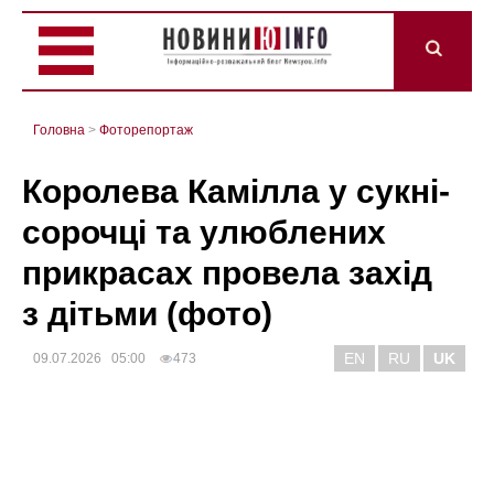
Головна
>
Фоторепортаж
Королева Камілла у сукні-
сорочці та улюблених
прикрасах провела захід
з дітьми (фото)
EN
RU
UK
09.07.2026 05:00
473