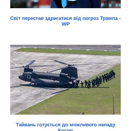
Світ перестав здригатися від погроз Трампа -
WP
Тайвань готується до можливого нападу
Китаю