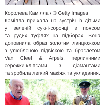
Королева Камілла / © Getty Images
Камілла приїхала на зустріч із дітьми
у зеленій сукні-сорочці з поясом
та рудих туфлях на підборах. Вона
доповнила образ золотим ланцюжком
з улюбленою підвіскою та браслетом
Van Cleef & Arpels, перлинними
сережки-кліпсами з діамантами
та зробила легкий макіяж та укладання.