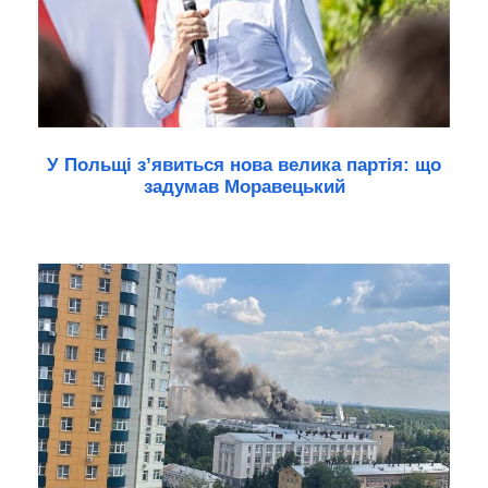
У Польщі з’явиться нова велика партія: що
задумав Моравецький