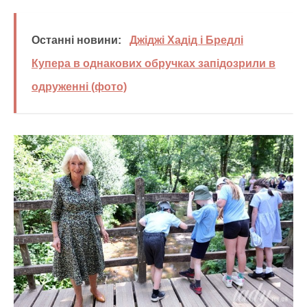
Останні новини:
Джіджі Хадід і Бредлі
Купера в однакових обручках запідозрили в
одруженні (фото)