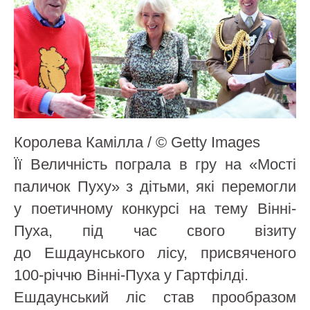
Королева Камілла / © Getty Images
Її Величність пограла в гру на «Мості
паличок Пуху» з дітьми, які перемогли
у поетичному конкурсі на тему Вінні-
Пуха, під час свого візиту
до Ешдаунського лісу, присвяченого
100-річчю Вінні-Пуха у Гартфілді.
Ешдаунський ліс став прообразом