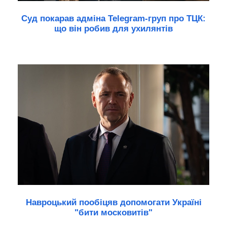
Суд покарав адміна Telegram-груп про ТЦК:
що він робив для ухилянтів
Навроцький пообіцяв допомогати Україні
"бити московитів"