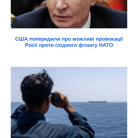
США попередили про можливі провокації
Росії проти східного флангу НАТО