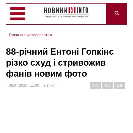
Головна
>
Фоторепортаж
88-річний Ентоні Гопкінс
різко схуд і стривожив
фанів новим фото
EN
RU
UK
09.07.2026 11:00
1454