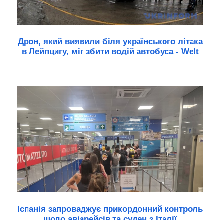
Дрон, який виявили біля українського літака
в Лейпцигу, міг збити водій автобуса - Welt
Іспанія запроваджує прикордонний контроль
щодо авіарейсів та суден з Італії