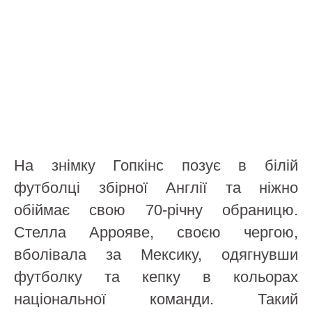
На знімку Гопкінс позує в білій
футболці збірної Англії та ніжно
обіймає свою 70-річну обраницю.
Стелла Аррояве, своєю чергою,
вболівала за Мексику, одягнувши
футболку та кепку в кольорах
національної команди. Такий