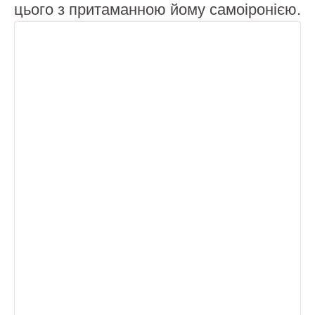
цього з притаманною йому самоіронією.