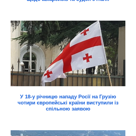
У 18-у річницю нападу Росії на Грузію
чотири європейські країни виступили із
спільною заявою