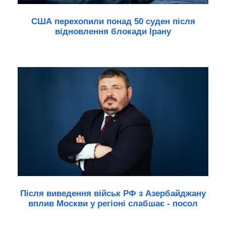
США перехопили понад 50 суден після
відновлення блокади Ірану
Після виведення військ РФ з Азербайджану
вплив Москви у регіоні слабшає - посол