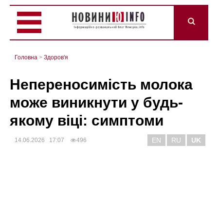
Головна
>
Здоров'я
Непереносимість молока
може виникнути у будь-
якому віці: симптоми
EN
RU
UK
14.06.2026 17:07
496