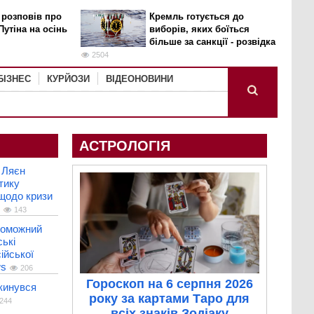
 розповів про
Кремль готується до
Путіна на осінь
виборів, яких боїться
більше за санкції - розвідка
2504
БІЗНЕС
КУРЙОЗИ
ВІДЕОНОВИНИ
АСТРОЛОГІЯ
 Ляєн
тику
 щодо кризи
143
роможний
ькі
ійської
ws
206
Гороскоп на 6 серпня 2026
кинувся
року за картами Таро для
244
всіх знаків Зодіаку