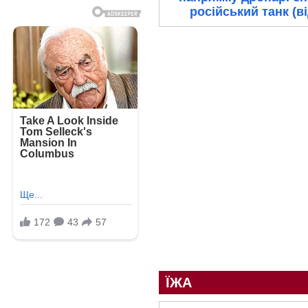
російський танк (в
ЇЖА