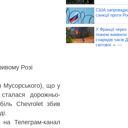
США запровадил
санкції проти Рос
У Франції через 
пожежі виявили 
снарядів часів Д
світової
349
ривому Розі
 Мусорського), що у
 сталася дорожньо-
іль Chevrolet збив
ді.
 на Телеграм-канал