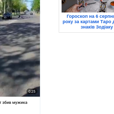
Гороскоп на 6 серпн
року за картами Таро 
знаків Зодіаку