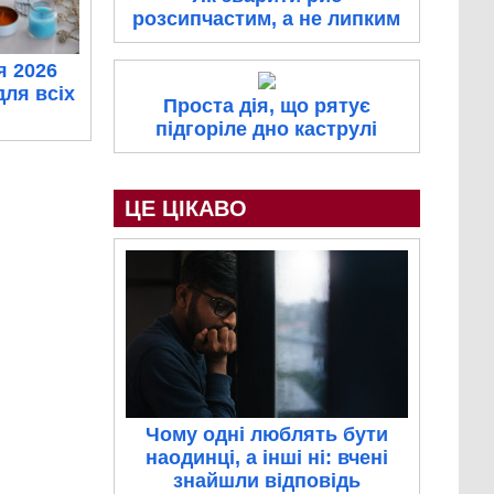
розсипчастим, а не липким
я 2026
для всіх
Проста дія, що рятує
підгоріле дно каструлі
ЦЕ ЦІКАВО
Чому одні люблять бути
наодинці, а інші ні: вчені
знайшли відповідь