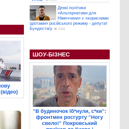
Деякі політики
«Альтернативи для
Німеччини» є «корисними
ідіотами» російського режиму - депутат
Бундестагу
2068
ШОУ-БІЗНЕС
нову
(відео)
"В будиночок їб*нули, с*ки":
фронтмен росгурту "Ногу
свело!" Покровський