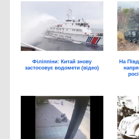
Філіппіни: Китай знову
На Пів
застосовує водомети (відео)
напря
росі