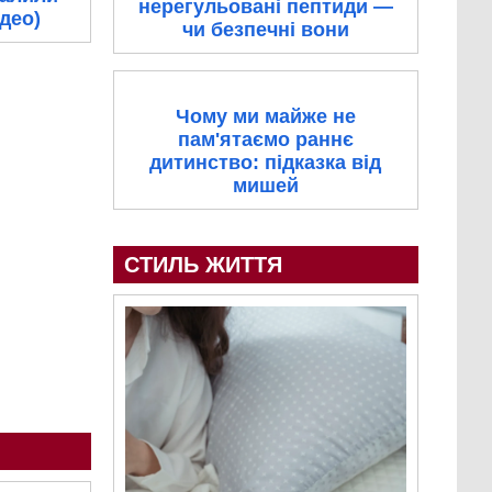
нерегульовані пептиди —
ідео)
чи безпечні вони
Чому ми майже не
пам'ятаємо раннє
дитинство: підказка від
мишей
СТИЛЬ ЖИТТЯ