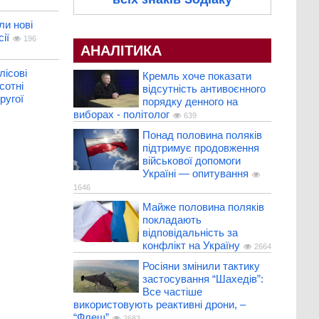
и нові
ії
196
АНАЛІТИКА
лісові
Кремль хоче показати
сотні
відсутність антивоєнного
ругої
порядку денного на
виборах - політолог
639
Понад половина поляків
підтримує продовження
військової допомоги
Україні — опитування
1646
Майже половина поляків
покладають
відповідальність за
конфлікт на Україну
2664
Росіяни змінили тактику
застосування “Шахедів”:
Все частіше
використовують реактивні дрони, –
“Флеш”
2683