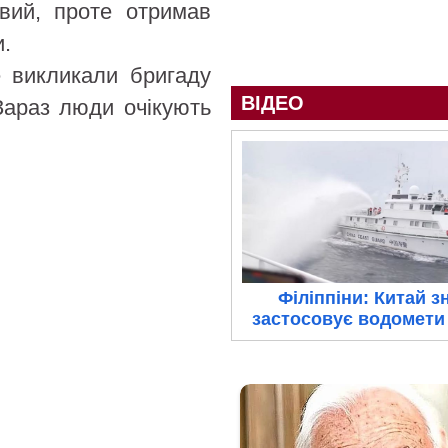
вий, проте отримав
.
е викликали бригаду
ВІДЕО
 Зараз люди очікують
Філіппіни: Китай з
застосовує водомети 