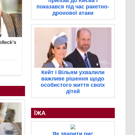
приїхав до Києва і
показався під час ракетно-
дронової атаки
Кейт і Вільям ухвалили
важливе рішення щодо
особистого життя своїх
дітей
ЇЖА
Як зварити рис