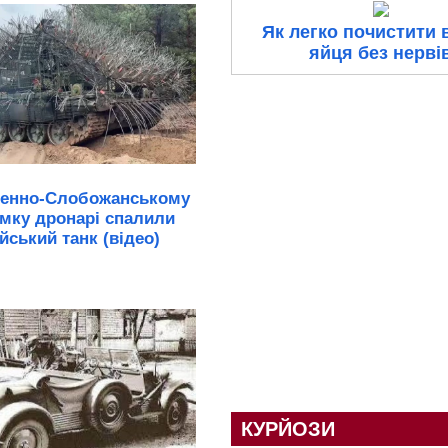
Як легко почистити 
яйця без нерві
денно-Слобожанському
мку дронарі спалили
йський танк (відео)
КУРЙОЗИ