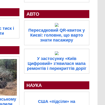
АВТО
 тиск і
Пересадковий QR-квиток у
ти
Києві: головне, що варто
знати пасажиру
У застосунку «Київ
Цифровий» з'явилася мапа
ремонтів і перекриттів доріг
НАУКА
нському
США «підсіли» на
палили