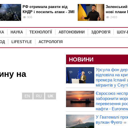
РФ отримала ракети від
Зеленський
КНДР і посилить атаки - ЗМІ
нові плани 
906
2493
КА
НАУКА
ТЕХНОЛОГІЇ
АВТОНОВИНИ
ЗДОРОВ'Я
ШОУ-
РОД
LIFESTYLE
АСТРОЛОГІЯ
НОВИНИ
Урсула фон дер
ину на
відповіла на кри
премєра Іспанії
мігрантів у Сеуті
Євросоюз несп
EN
RU
UK
заборонити морс
перевезення рос
нафти - Eurone
У Гватемалі про
вулкан Фуего