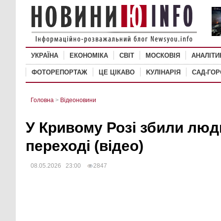
УКРАЇНА
ЕКОНОМІКА
СВІТ
MОСКОВІЯ
АНАЛІТИ
ФОТОРЕПОРТАЖ
ЦЕ ЦІКАВО
KУЛІНАРІЯ
САД-ГО
Головна
>
Відеоновини
У Кривому Розі збили люд
переході (відео)
08.05.2026 23:00
2847