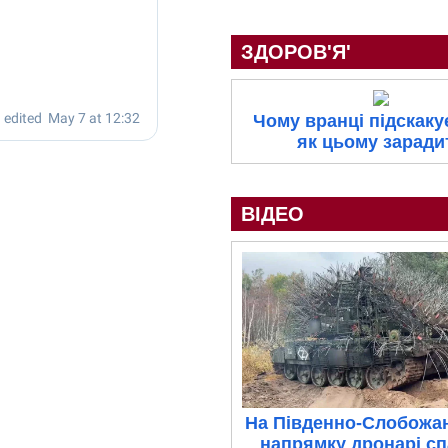
ЗДОРОВ'Я'
Чому вранці підскакує
як цьому заради
ВІДЕО
На Південно-Слобожа
напрямку дронарі с