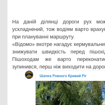
На даній ділянці дороги рух мо
ускладнений, тож водіям варто врах
при плануванні маршруту.
«Відомо» вкотре нагадує кермувальни
знижувати швидкість перед пішох
Пішоходам же варто переконати
зупинився, перш ніж виходити на дорог