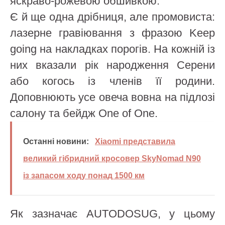
яскраво-рожевою обшивкою.
Є й ще одна дрібниця, але промовиста:
лазерне гравіювання з фразою Keep
going на накладках порогів. На кожній із
них вказали рік народження Серени
або когось із членів її родини.
Доповнюють усе овеча вовна на підлозі
салону та бейдж One of One.
Останні новини:
Xiaomi представила
великий гібридний кросовер SkyNomad N90
із запасом ходу понад 1500 км
Як зазначає AUTODOSUG, у цьому