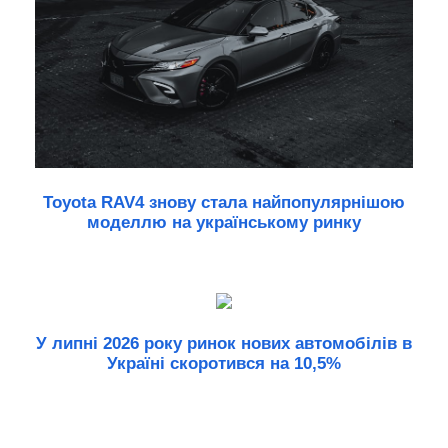
Toyota RAV4 знову стала найпопулярнішою
моделлю на українському ринку
У липні 2026 року ринок нових автомобілів в
Україні скоротився на 10,5%