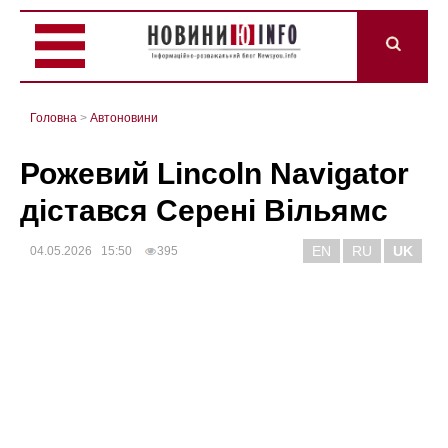
Головна
>
Автоновини
Рожевий Lincoln Navigator
дістався Серені Вільямс
EN
RU
UK
04.05.2026 15:50
395