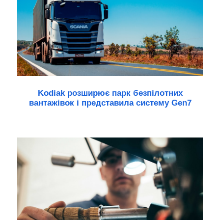
Kodiak розширює парк безпілотних
вантажівок і представила систему Gen7