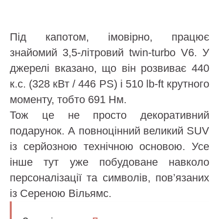
Під капотом, імовірно, працює
знайомий 3,5-літровий twin-turbo V6. У
джерелі вказано, що він розвиває 440
к.с. (328 кВт / 446 PS) і 510 lb-ft крутного
моменту, тобто 691 Нм.
Тож це не просто декоративний
подарунок. А повноцінний великий SUV
із серйозною технічною основою. Усе
інше тут уже побудоване навколо
персоналізації та символів, пов’язаних
із Сереною Вільямс.