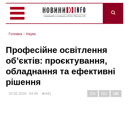
Головна
>
Наука
Професійне освітлення
об’єктів: проєктування,
обладнання та ефективні
рішення
EN
RU
UK
20.05.2026 04:40
441