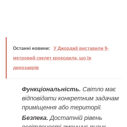
Останні новини:
У Джорджії виставили 9-
метровий скелет крокодила, що їв
динозаврів
Функціональність.
Світло має
відповідати конкретним задачам
приміщення або території.
Безпека.
Достатній рівень
освітленості зменшує ризик