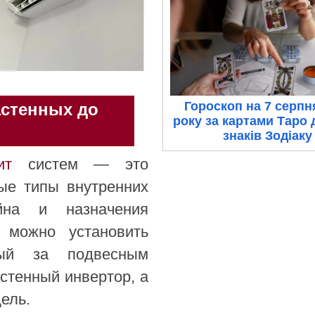
Гороскоп на 7 серпн
астенных до
року за картами Таро 
знаків Зодіаку
ит
систем — это
ые типы внутренних
йна и назначения
 можно установить
ый за подвесным
стенный инвертор, а
ель.