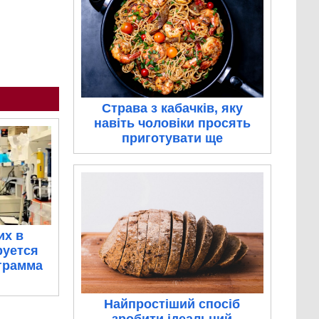
Страва з кабачків, яку
навіть чоловіки просять
приготувати ще
их в
руется
грамма
Найпростіший спосіб