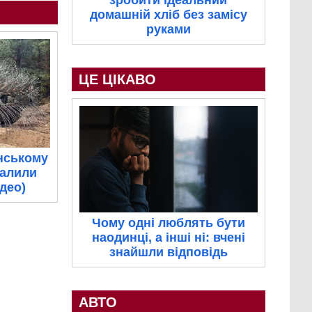
зробити ідеальний
домашній хліб без замісу
руками
ЦЕ ЦІКАВО
нському
палили
ідео)
Чому одні люблять бути
наодинці, а інші ні: вчені
знайшли відповідь
АВТО