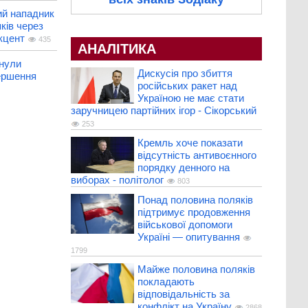
ий нападник
ків через
кцент
435
АНАЛІТИКА
нули
Дискусія про збиття
ершення
російських ракет над
Україною не має стати
заручницею партійних ігор - Сікорський
253
Кремль хоче показати
відсутність антивоєнного
порядку денного на
виборах - політолог
803
Понад половина поляків
підтримує продовження
військової допомоги
Україні — опитування
1799
Майже половина поляків
покладають
відповідальність за
конфлікт на Україну
2868