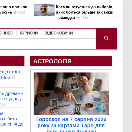
повів про нові
Кремль готується до виборів,
а осінь
яких боїться більше за санкції
2726
- розвідка
2784
БІЗНЕС
КУРЙОЗИ
ВІДЕОНОВИНИ
АСТРОЛОГІЯ
: що стоїть
іна
68
али дронами
не судно у
129
ав
о нібито
Гороскоп на 7 серпня 2026
тавлення до
року за картами Таро для
всіх знаків Зодіаку