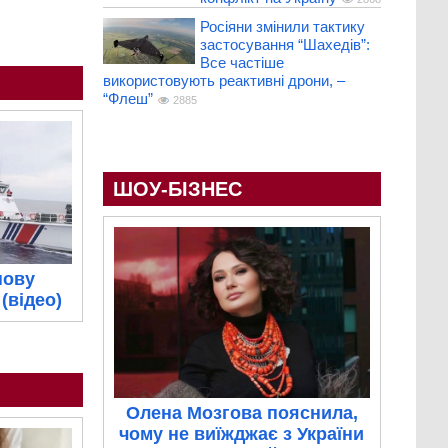
Росіяни змінили тактику
застосування “Шахедів”:
Все частіше
використовують реактивні дрони, –
“Флеш”
2885
ШОУ-БІЗНЕС
нову
(відео)
Олена Мозгова пояснила,
чому не виїжджає з України