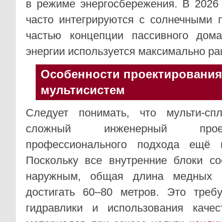
в режиме энергосбережения. В 2026
часто интегрируются с солнечными 
частью концепции пассивного дом
энергии используется максимально ра
Особенности проектирования
мультисистем
Следует понимать, что мульти-сп
сложный инженерный прое
профессионального подхода ещё 
Поскольку все внутренние блоки с
наружным, общая длина медных м
достигать 60–80 метров. Это требу
гидравлики и использования каче