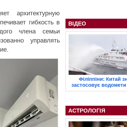
ет архитектурную
печивает гибкость в
ВІДЕО
дого члена семьи
изованно управлять
ие.
Філіппіни: Китай з
застосовує водомети 
АСТРОЛОГІЯ