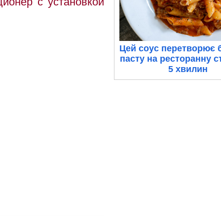
ционер с установкой
Цей соус перетворює 
пасту на ресторанну с
5 хвилин