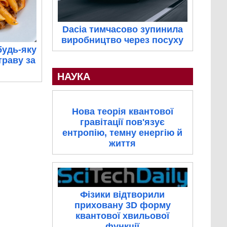
Dacia тимчасово зупинила
виробництво через посуху
будь-яку
траву за
НАУКА
Нова теорія квантової
гравітації пов'язує
ентропію, темну енергію й
життя
Фізики відтворили
приховану 3D форму
квантової хвильової
функції