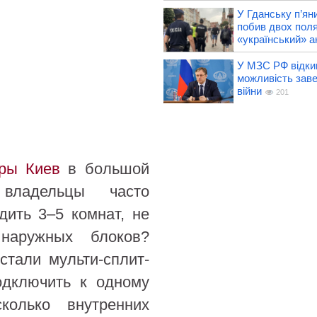
У Гданську п’ян
побив двох поля
«український» а
У МЗС РФ відки
можливість зав
війни
201
ры Киев
в большой
владельцы часто
дить 3–5 комнат, не
наружных блоков?
стали мульти-сплит-
одключить к одному
колько внутренних