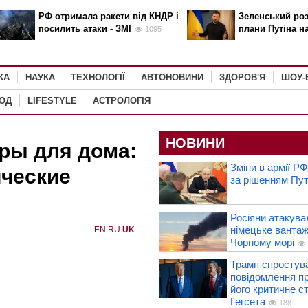
РФ отримала ракети від КНДР і
Зеленський роз
посилить атаки - ЗМІ
плани Путіна н
1095
КА
НАУКА
ТЕХНОЛОГІЇ
АВТОНОВИНИ
ЗДОРОВ'Я
ШОУ-
РОД
LIFESTYLE
АСТРОЛОГІЯ
НОВИНИ
ры для дома:
Зміни в армії РФ
ические
за рішенням Пут
Росіяни атакув
німецьке вантаж
EN
RU
UK
Чорному морі
Трамп спростув
повідомлення пр
його критичне с
Гегсета
188