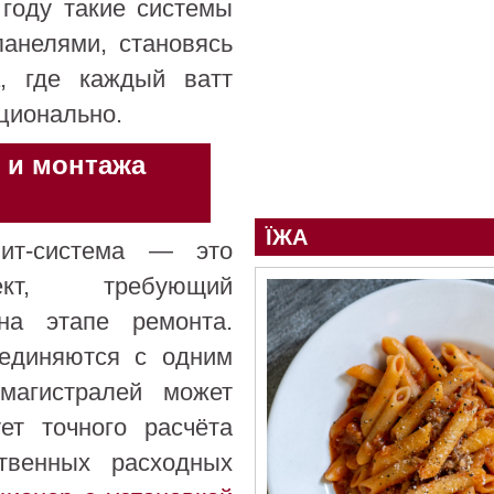
 году такие системы
панелями, становясь
а, где каждый ватт
ционально.
 и монтажа
ЇЖА
лит-система — это
кт, требующий
на этапе ремонта.
оединяются с одним
агистралей может
ет точного расчёта
ственных расходных