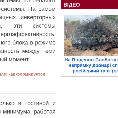
системы потребляют
ВІДЕО
-системы. На самом
ощных инверторных
ия, эти системы
ергоэффективность.
ного блока в режиме
ощность между теми
ный момент.
На Південно-Слобожа
напрямку дронарі с
російський танк (в
иле: как формируется
олько в гостиной и
о минимума, работая