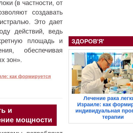
оки (в частности, от
озволяют создавать
истралью. Это дает
оду действий, ведь
кретную площадь и
ЗДОРОВ'Я'
ния, обеспечивая
х зон».
иле: как формируется
Лечение рака легк
Израиле: как форми
ь и
индивидуальная про
терапии
ение мощности