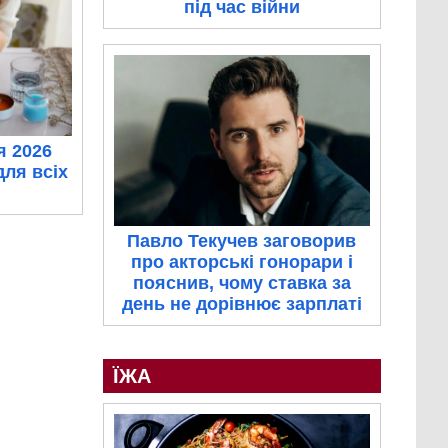
під час війни
я 2026
для всіх
Павло Текучев заговорив
про акторські гонорари і
пояснив, чому ставка за
день не дорівнює зарплаті
ЇЖА