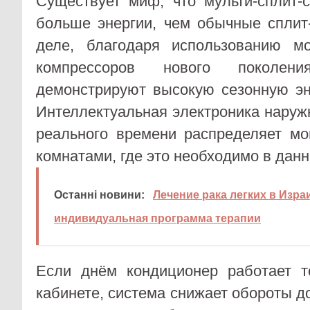
Существует миф, что мульти-сплит-
больше энергии, чем обычные сплит
деле, благодаря использованию м
компрессоров нового поколен
демонстрируют высокую сезонную эн
Интеллектуальная электроника наруж
реального времени распределяет м
комнатами, где это необходимо в дан
Останні новини:
Лечение рака легких в Изра
индивидуальная программа терапии
Если днём кондиционер работает т
кабинете, система снижает обороты д