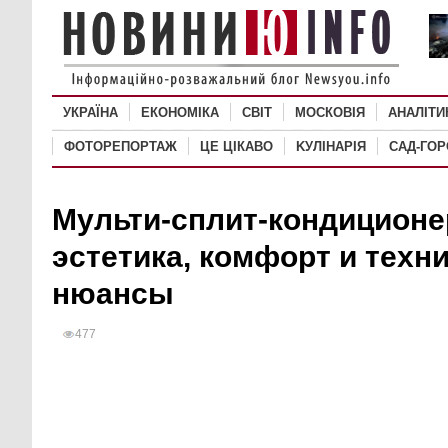
УКРАЇНА
ЕКОНОМІКА
СВІТ
MОСКОВІЯ
АНАЛІТИ
ФОТОРЕПОРТАЖ
ЦЕ ЦІКАВО
KУЛІНАРІЯ
САД-ГО
Мульти-сплит-кондиционе
эстетика, комфорт и техн
нюансы
477