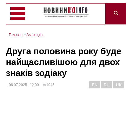
Головна
>
Astrologia
Друга половина року буде
найщасливішою для двох
знаків зодіаку
EN
RU
UK
08.07.2025 12:00
1045