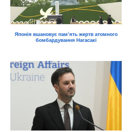
Японія вшановує пам’ять жертв атомного
бомбардування Нагасакі