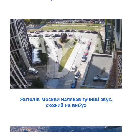
Жителів Москви налякав гучний звук,
схожий на вибух