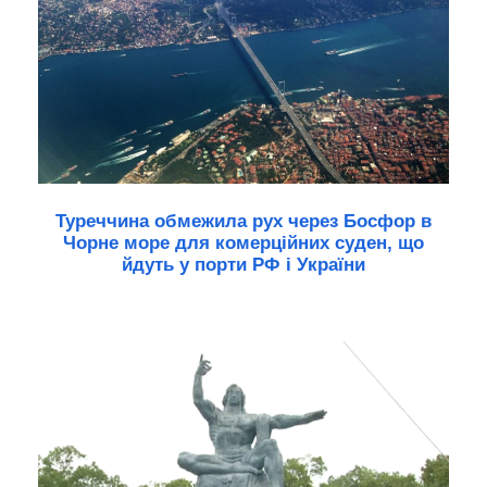
Туреччина обмежила рух через Босфор в
Чорне море для комерційних суден, що
йдуть у порти РФ і України