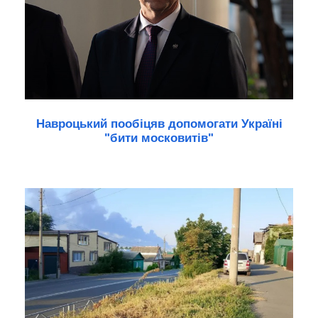
Навроцький пообіцяв допомогати Україні
"бити московитів"