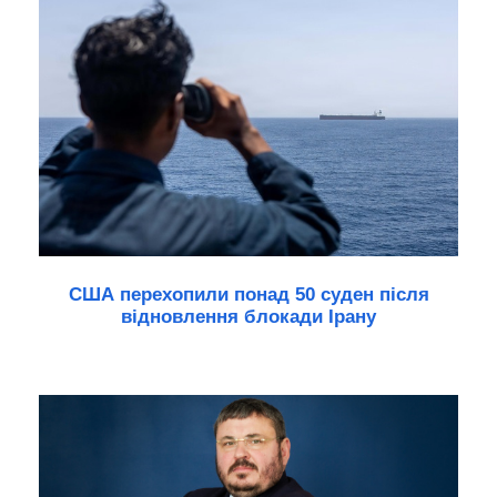
США перехопили понад 50 суден після
відновлення блокади Ірану