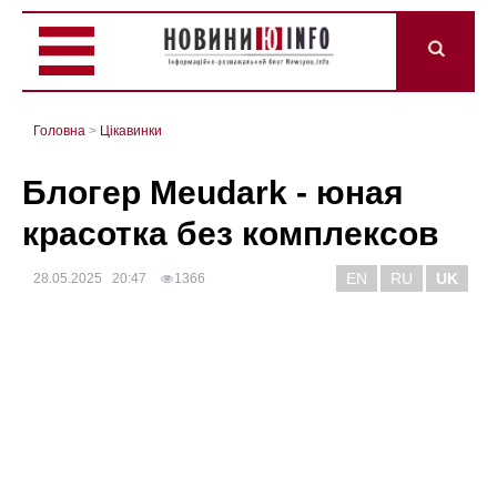
Головна
>
Цікавинки
Блогер Meudark - юная
красотка без комплексов
EN
RU
UK
28.05.2025 20:47
1366