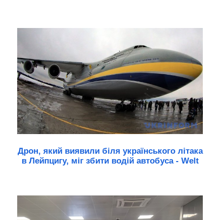
Дрон, який виявили біля українського літака
в Лейпцигу, міг збити водій автобуса - Welt