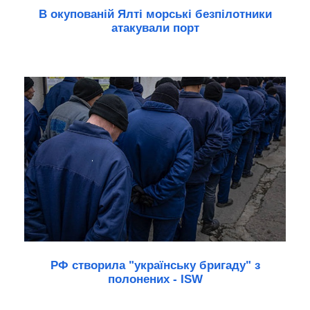
В окупованій Ялті морські безпілотники
атакували порт
РФ створила "українську бригаду" з
полонених - ISW