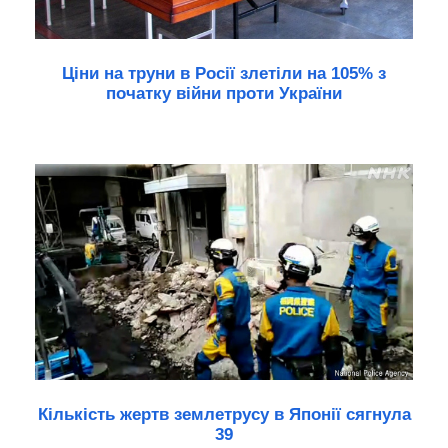
Ціни на труни в Росії злетіли на 105% з
початку війни проти України
Кількість жертв землетрусу в Японії сягнула
39