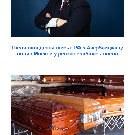
Після виведення військ РФ з Азербайджану
вплив Москви у регіоні слабшає - посол